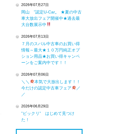
2026年07月27日
岡山 ”認定U-Car„ ★夏の中古
車大放出フェア開催中★過去最
大台数展示中
2026年07月13日
７月のスバル中古車のお買い得
情報～最大★１０万円純正オプ
ション用品★お買い得キャンペ
ーンをご案内中です！！
2026年07月06日
＼＼
本気で大放出します！！
今だけの認定中古車フェア
／
／
2026年06月29日
”ビックリ” はじめて見つけ
た！