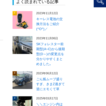
よく読まれている記事
2023年11月12日
1
キーレス電池の交
換方法をご紹介
(^O^)／
2023年11月06日
2
SKフォレスター前
期型(A~C)から後期
型(D～)の変更点を
分かりやすくまと
めました｡
2023年06月12日
3
ごん狐ムーブ盛り
すぎ、きまZ過ぎて
逆にエモくて草
2025年03月17日
4
＼＼エンジン内は