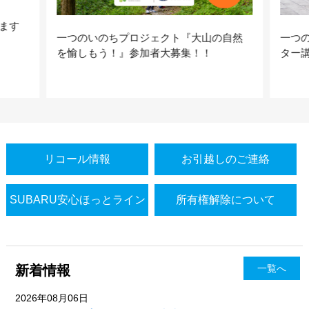
ます
一つのいのちプロジェクト『大山の自然
一つ
を愉しもう！』参加者大募集！！
ター
リコール情報
お引越しのご連絡
SUBARU安心ほっとライン
所有権解除について
新着情報
一覧へ
2026年08月06日