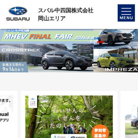
スバル中四国株式会社
toggle
naviga
岡山エリア