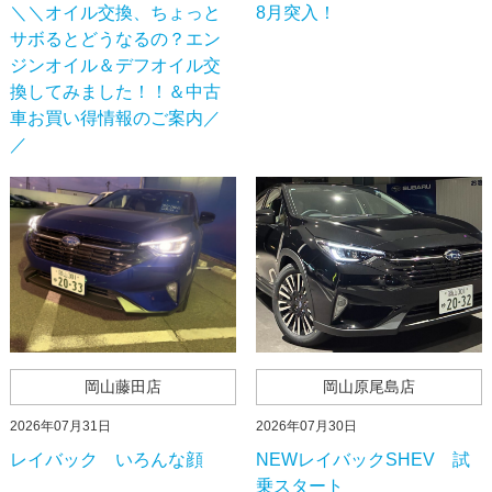
＼＼オイル交換、ちょっと
8月突入！
サボるとどうなるの？エン
ジンオイル＆デフオイル交
換してみました！！＆中古
車お買い得情報のご案内／
／
岡山藤田店
岡山原尾島店
2026年07月31日
2026年07月30日
レイバック いろんな顔
NEWレイバックSHEV 試
乗スタート