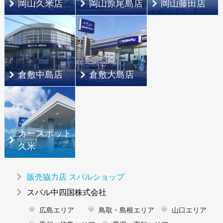
岡山久米店
岡山原尾島店
岡山藤田店
倉敷中島店
倉敷大島店
カースポット
久米
販売協力店 スバルショップ
スバル中四国株式会社
広島エリア
鳥取・島根エリア
山口エリア