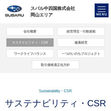
スバル中四国株式会社
toggle
naviga
岡山エリア
会社概要
経営理念・行動規範
サステナビリティ・CSR
健康経営
ワークライフバランス
一つのいのちプロジェクト
取引価格適正化方針
Sustainability・CSR
サステナビリティ・CSR