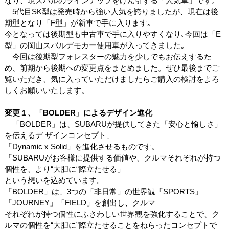
なり、現スバルのラインナップをけん引する「人気車」です。
5代目SK型は発売時から強い人気を誇りましたが、現在は後
期型となり「F型」が新車で手に入ります｡
今となっては後期型も中古車で手に入りやすくなり､今回は「E
型」の岡山スバルデモカー使用車が入ってきました｡
今回は後期型フォレスターの魅力を少しでもお伝えするた
め、前期から後期への変更点をまとめました。ぜひ最後までご
覧いただき、気に入っていただけましたらご購入の検討をよろ
しくお願いいたします。
変更１、「BOLDER」によるデザイン進化
「BOLDER」は、SUBARUが提供してきた「安心と愉しさ」
を伝えるデ ザインコンセプト、
「Dynamic x Solid」を進化させるものです。
「SUBARUがお客様に提供する価値や、クルマそれぞれが持つ
個性を、より“大胆に“際立たせる」
という想いを込めています。
「BOLDER」は、3つの「非日常」の世界観「SPORTS」
「JOURNEY」「FIELD」を創出し、クルマ
それぞれが持つ個性にふさわしい世界観を強化することで、ク
ルマの個性を“大胆に”際立たせることをねらったコンセプトで