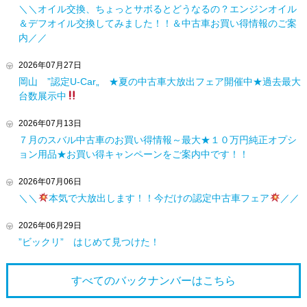
＼＼オイル交換、ちょっとサボるとどうなるの？エンジンオイル
＆デフオイル交換してみました！！＆中古車お買い得情報のご案
内／／
2026年07月27日
岡山 ”認定U-Car„ ★夏の中古車大放出フェア開催中★過去最大
台数展示中
2026年07月13日
７月のスバル中古車のお買い得情報～最大★１０万円純正オプシ
ョン用品★お買い得キャンペーンをご案内中です！！
2026年07月06日
＼＼
本気で大放出します！！今だけの認定中古車フェア
／／
2026年06月29日
”ビックリ” はじめて見つけた！
すべてのバックナンバーは
こちら