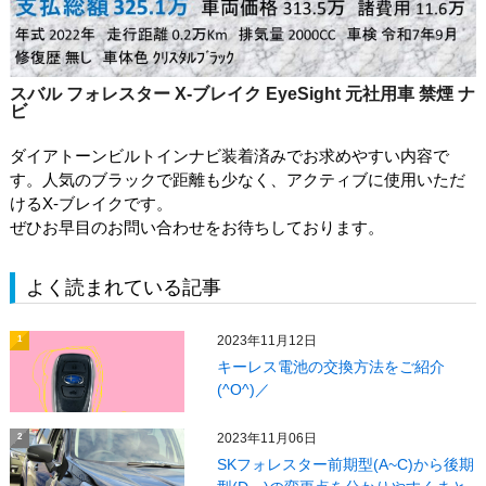
スバル フォレスター X-ブレイク EyeSight 元社用車 禁煙 ナ
ビ
ダイアトーンビルトインナビ装着済みでお求めやすい内容で
す。人気のブラックで距離も少なく、アクティブに使用いただ
けるX-ブレイクです。
ぜひお早目のお問い合わせをお待ちしております。
よく読まれている記事
2023年11月12日
1
キーレス電池の交換方法をご紹介
(^O^)／
2023年11月06日
2
SKフォレスター前期型(A~C)から後期