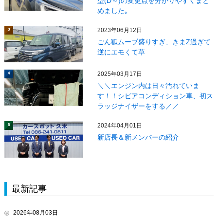
型(D～)の変更点を分かりやすくまと
めました｡
2023年06月12日
3
ごん狐ムーブ盛りすぎ、きまZ過ぎて
逆にエモくて草
2025年03月17日
4
＼＼エンジン内は日々汚れていま
す！！シビアコンディション車、初ス
ラッジナイザーをする／／
2024年04月01日
5
新店長＆新メンバーの紹介
最新記事
2026年08月03日