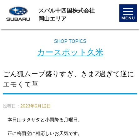
スバル中四国株式会社
toggle
naviga
岡山エリア
SHOP TOPICS
カースポット久米
ごん狐ムーブ盛りすぎ、きまZ過ぎて逆に
エモくて草
投稿日：
2023年6月12日
本日はサタサタと小雨降る月曜日。
正に梅雨空に相応しいお天気です。