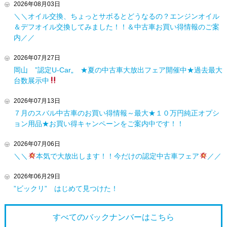
2026年08月03日
＼＼オイル交換、ちょっとサボるとどうなるの？エンジンオイル
＆デフオイル交換してみました！！＆中古車お買い得情報のご案
内／／
2026年07月27日
岡山 ”認定U-Car„ ★夏の中古車大放出フェア開催中★過去最大
台数展示中
2026年07月13日
７月のスバル中古車のお買い得情報～最大★１０万円純正オプシ
ョン用品★お買い得キャンペーンをご案内中です！！
2026年07月06日
＼＼
本気で大放出します！！今だけの認定中古車フェア
／／
2026年06月29日
”ビックリ” はじめて見つけた！
すべてのバックナンバーは
こちら