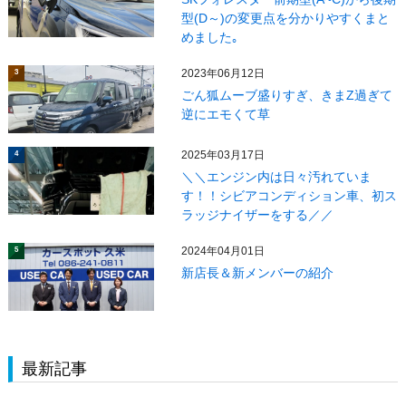
型(D～)の変更点を分かりやすくまと
めました｡
2023年06月12日
3
ごん狐ムーブ盛りすぎ、きまZ過ぎて
逆にエモくて草
2025年03月17日
4
＼＼エンジン内は日々汚れていま
す！！シビアコンディション車、初ス
ラッジナイザーをする／／
2024年04月01日
5
新店長＆新メンバーの紹介
最新記事