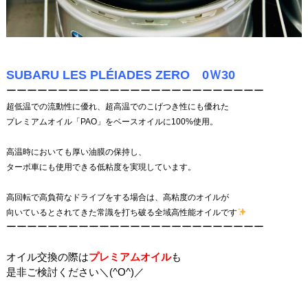
SUBARU LES PLÉIADES ZERO 0Ｗ30
ーーーーーーーーーーーーーーーーーーーーーーーーー
超低温での流動性に優れ、超高温でのこげつき性にも優れた
プレミアムオイル「PAO」をベースオイルに100%使用。
高温時においても厚い油膜の保持し、
ターボ車にも使用できる低粘度を実現しています。
高回転で高負荷なドライブをする場合は、高粘度のオイルが
向いているとされてきた常識を打ち破る全域高性能オイルです
ーーーーーーーーーーーーーーーーーーーーーーーーー
オイル交換の際は
プレミアムオイル
も
是非ご検討ください＼(^O^)／