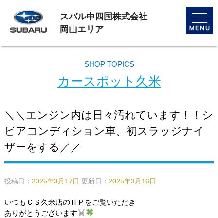
スバル中四国株式会社
toggle
naviga
岡山エリア
SHOP TOPICS
カースポット久米
＼＼エンジン内は日々汚れています！！シ
ビアコンディション車、初スラッジナイ
ザーをする／／
投稿日：
2025年3月17日
更新日：
2025年3月16日
いつもＣＳ久米店のＨＰをご覧いただき
ありがとうございます