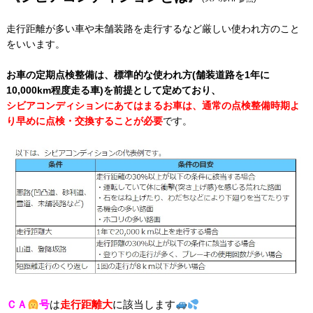
走行距離が多い車や未舗装路を走行するなど厳しい使われ方のこと
をいいます。
お車の定期点検整備は、標準的な使われ方(舗装道路を1年に
10,000km程度走る車)を前提として定めており、
シビアコンディションにあてはまるお車は、
通常の点検整備時期よ
り早めに点検・交換することが必要
です。
ＣＡ
号
は
走行距離大
に該当します