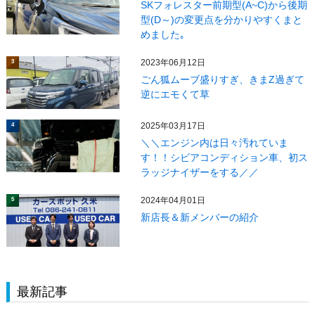
SKフォレスター前期型(A~C)から後期
型(D～)の変更点を分かりやすくまと
めました｡
2023年06月12日
3
ごん狐ムーブ盛りすぎ、きまZ過ぎて
逆にエモくて草
2025年03月17日
4
＼＼エンジン内は日々汚れていま
す！！シビアコンディション車、初ス
ラッジナイザーをする／／
2024年04月01日
5
新店長＆新メンバーの紹介
最新記事