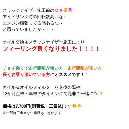
スラッジナイザー施工前の
ＣＡ
号
アイドリング時の回転数高いな～
エンジン頑張ってる感あるな～
と思っていましたが・・・
オイル交換＆スラッジナイザー施工により
フィーリング良くなりました！！！！
チョイ乗りで走行距離が短い方
、
走行距離が多い方
長くお乗り頂いている方
に
オススメ
です！！
オイル＆オイルフィルターを交換の際や
12か月点検・車検のタイミングで是非ご一緒に
価格は7,700
円(消費税・工賃込)
です
※一部施工出来ない車種もございます