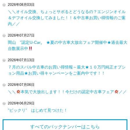
2026年08月03日
＼＼オイル交換、ちょっとサボるとどうなるの？エンジンオイル
＆デフオイル交換してみました！！＆中古車お買い得情報のご案
内／／
2026年07月27日
岡山 ”認定U-Car„ ★夏の中古車大放出フェア開催中★過去最大
台数展示中
2026年07月13日
７月のスバル中古車のお買い得情報～最大★１０万円純正オプシ
ョン用品★お買い得キャンペーンをご案内中です！！
2026年07月06日
＼＼
本気で大放出します！！今だけの認定中古車フェア
／／
2026年06月29日
”ビックリ” はじめて見つけた！
すべてのバックナンバーは
こちら