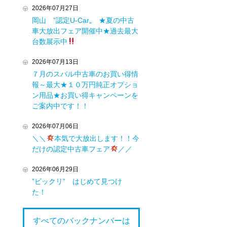
2026年07月27日
岡山 ”認定U-Car„ ★夏の中古
車大放出フェア開催中★過去最大
台数展示中
2026年07月13日
７月のスバル中古車のお買い得情
報～最大★１０万円純正オプショ
ン用品★お買い得キャンペーンを
ご案内中です！！
2026年07月06日
＼＼
本気で大放出します！！今
だけの認定中古車フェア
／／
2026年06月29日
”ビックリ” はじめて見つけ
た！
すべてのバックナンバーは