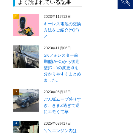
よく読まれている記事
2023年11月12日
1
キーレス電池の交換
方法をご紹介(^O^)
／
2023年11月06日
2
SKフォレスター前
期型(A~C)から後期
型(D～)の変更点を
分かりやすくまとめ
ました｡
2023年06月12日
3
ごん狐ムーブ盛りす
ぎ、きまZ過ぎて逆
にエモくて草
2025年03月17日
4
＼＼エンジン内は