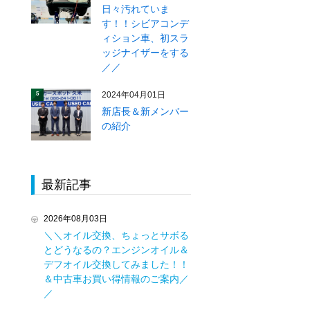
日々汚れていま
す！！シビアコンデ
ィション車、初スラ
ッジナイザーをする
／／
2024年04月01日
5
新店長＆新メンバー
の紹介
最新記事
2026年08月03日
＼＼オイル交換、ちょっとサボる
とどうなるの？エンジンオイル＆
デフオイル交換してみました！！
＆中古車お買い得情報のご案内／
／