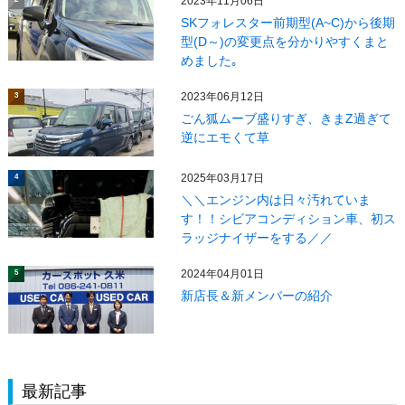
2023年11月06日
SKフォレスター前期型(A~C)から後期
型(D～)の変更点を分かりやすくまと
めました｡
2023年06月12日
3
ごん狐ムーブ盛りすぎ、きまZ過ぎて
逆にエモくて草
2025年03月17日
4
＼＼エンジン内は日々汚れていま
す！！シビアコンディション車、初ス
ラッジナイザーをする／／
2024年04月01日
5
新店長＆新メンバーの紹介
最新記事