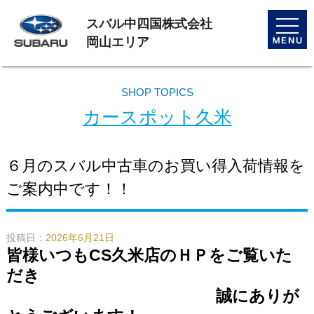
スバル中四国株式会社
toggle
naviga
岡山エリア
SHOP TOPICS
カースポット久米
６月のスバル中古車のお買い得入荷情報を
ご案内中です！！
投稿日：
2026年6月21日
皆様いつもCS久米店のＨＰをご覧いた
だき
誠にありが