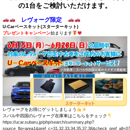
の1台をご検討いただけます。
レヴォーグ限定
U‐Carベースキット(スターターキット)
プレゼントキャンペーン
始まります
レヴォーグをお得にゲットしましょう
スバル中四国のレヴォーグ在庫車はこちらをチェック
https://ucar.subaru.jp/php/search/summary.php?
source_flg=area1&pref_c=31,32,33,34,35,37,38&check_pref_all=