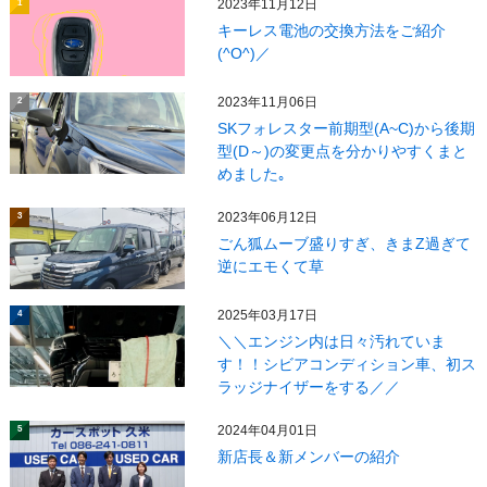
2023年11月12日
1
キーレス電池の交換方法をご紹介
(^O^)／
2023年11月06日
2
SKフォレスター前期型(A~C)から後期
型(D～)の変更点を分かりやすくまと
めました｡
2023年06月12日
3
ごん狐ムーブ盛りすぎ、きまZ過ぎて
逆にエモくて草
2025年03月17日
4
＼＼エンジン内は日々汚れていま
す！！シビアコンディション車、初ス
ラッジナイザーをする／／
2024年04月01日
5
新店長＆新メンバーの紹介