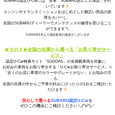
SUBARU
認定U-Carには、全車「SUBARUあんしん保証」が付
いています
エンジンやトランスミッションをはじめとした幅広い部品の故
障をカバーし、
全国のSUBARUディーラーでメンテナンスや修理を受けること
ができます
※2026年4月より保証延長の改定がございます
★その３★
全国の在庫から選べる「お取り寄せサー
ビス」
認定U-Car検索サイト「SUGDAS」の全掲載車両を対象に、
お好みの車両をお取り寄せする「U-Carお取り寄せサービス」☆
「近くのお店に希望のカラーやグレードがない」とお悩みの方
も、
全国の在庫の中からご予算や好みにぴったりの1台をご検討いた
だけます
安心して選べる
SUBARU認定U-Car
を
ぜひこの機会にご検討ください＼(^o^)／