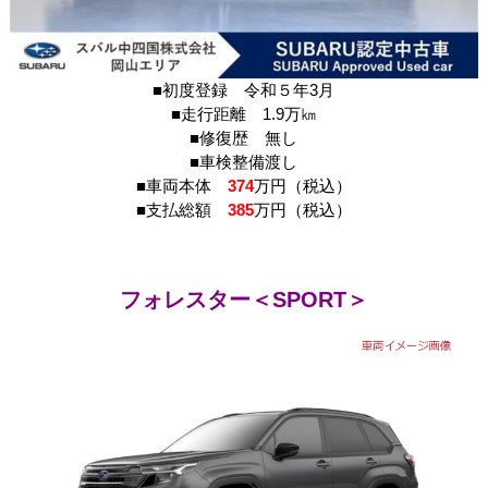
■初度登録 令和５年3月
■走行距離 1.9万㎞
■修復歴 無し
■車検整備渡し
■車両本体
374
万円（税込）
■支払総額
385
万円（税込）
フォレスター＜SPORT＞