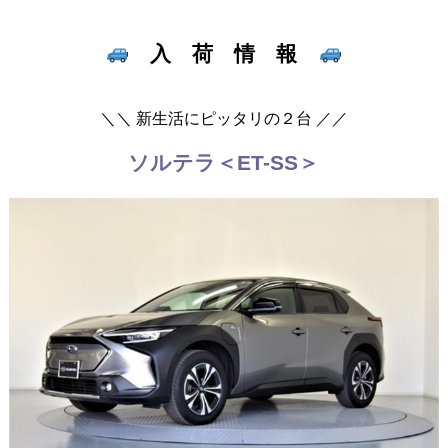
入 荷 情 報
＼＼ 新生活にピッタリの２台 ／／
ソルテラ＜ET-SS＞