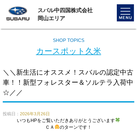
スバル中四国株式会社
toggle
naviga
岡山エリア
SHOP TOPICS
カースポット久米
＼＼新生活にオススメ！スバルの認定中古
車！！新型フォレスター＆ソルテラ入荷中
☆／／
投稿日：
2026年3月26日
いつもHPをご覧いただきありがとうございます
ＣＡ
のターンです！