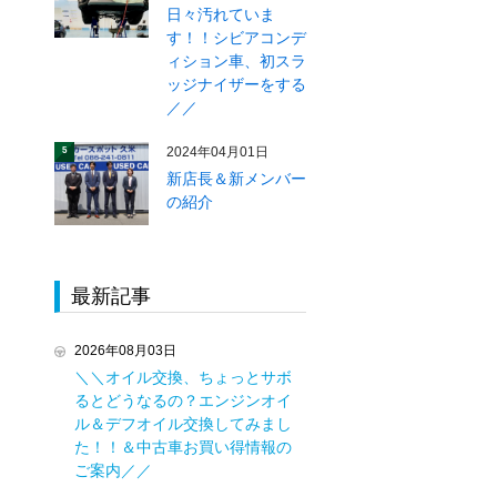
日々汚れていま
す！！シビアコンデ
ィション車、初スラ
ッジナイザーをする
／／
2024年04月01日
5
新店長＆新メンバー
の紹介
最新記事
2026年08月03日
＼＼オイル交換、ちょっとサボ
るとどうなるの？エンジンオイ
ル＆デフオイル交換してみまし
た！！＆中古車お買い得情報の
ご案内／／