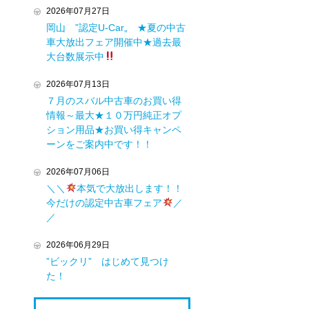
2026年07月27日
岡山 ”認定U-Car„ ★夏の中古
車大放出フェア開催中★過去最
大台数展示中
2026年07月13日
７月のスバル中古車のお買い得
情報～最大★１０万円純正オプ
ション用品★お買い得キャンペ
ーンをご案内中です！！
2026年07月06日
＼＼
本気で大放出します！！
今だけの認定中古車フェア
／
／
2026年06月29日
”ビックリ” はじめて見つけ
た！