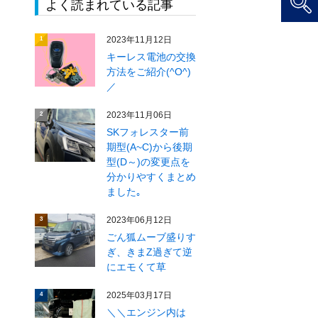
よく読まれている記事
2023年11月12日
1
キーレス電池の交換
方法をご紹介(^O^)
／
2023年11月06日
2
SKフォレスター前
期型(A~C)から後期
型(D～)の変更点を
分かりやすくまとめ
ました｡
2023年06月12日
3
ごん狐ムーブ盛りす
ぎ、きまZ過ぎて逆
にエモくて草
2025年03月17日
4
＼＼エンジン内は