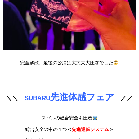
完全解散、最後の公演は大大大大圧巻でした
先進体感フェア
＼＼
SUBARU
／／
スバルの総合安全も圧巻
総合安全の中の１つ
＜
先進運転システム
＞