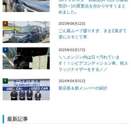
型(D～)の変更点を分かりやすくまと
めました｡
2023年06月12日
3
ごん狐ムーブ盛りすぎ、きまZ過ぎて
逆にエモくて草
2025年03月17日
4
＼＼エンジン内は日々汚れていま
す！！シビアコンディション車、初ス
ラッジナイザーをする／／
2024年04月01日
5
新店長＆新メンバーの紹介
最新記事