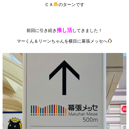
ＣＡ
のターンです
推し活
前回に引き続き
してきました！
マーくん＆リーンちゃんを横目に幕張メッセへ