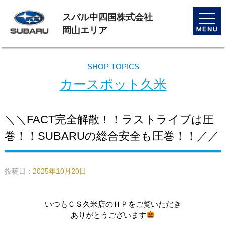
スバル中四国株式会社
toggle
naviga
岡山エリア
SHOP TOPICS
カースポット久米
＼＼FACT完全解散！！ラストライブは圧
巻！！SUBARUの総合安全も圧巻！！／／
投稿日：
2025年10月20日
いつもＣＳ久米店のＨＰをご覧いただき
ありがとうございます