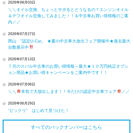
2026年08月03日
＼＼オイル交換、ちょっとサボるとどうなるの？エンジンオイル
＆デフオイル交換してみました！！＆中古車お買い得情報のご案
内／／
2026年07月27日
岡山 ”認定U-Car„ ★夏の中古車大放出フェア開催中★過去最大
台数展示中
2026年07月13日
７月のスバル中古車のお買い得情報～最大★１０万円純正オプシ
ョン用品★お買い得キャンペーンをご案内中です！！
2026年07月06日
＼＼
本気で大放出します！！今だけの認定中古車フェア
／／
2026年06月29日
”ビックリ” はじめて見つけた！
すべてのバックナンバーは
こちら