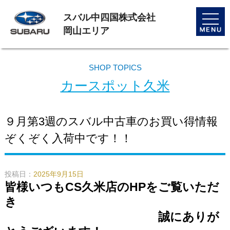
スバル中四国株式会社
toggle
naviga
岡山エリア
SHOP TOPICS
カースポット久米
９月第3週のスバル中古車のお買い得情報
ぞくぞく入荷中です！！
投稿日：
2025年9月15日
皆様いつもCS久米店のHPをご覧いただ
き
誠にありが