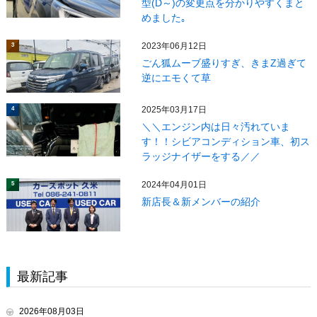
型(D～)の変更点を分かりやすくまと
めました｡
2023年06月12日
3
ごん狐ムーブ盛りすぎ、きまZ過ぎて
逆にエモくて草
2025年03月17日
4
＼＼エンジン内は日々汚れていま
す！！シビアコンディション車、初ス
ラッジナイザーをする／／
2024年04月01日
5
新店長＆新メンバーの紹介
最新記事
2026年08月03日