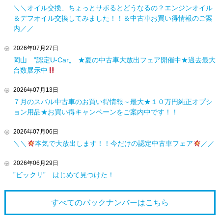
＼＼オイル交換、ちょっとサボるとどうなるの？エンジンオイル
＆デフオイル交換してみました！！＆中古車お買い得情報のご案
内／／
2026年07月27日
岡山 ”認定U-Car„ ★夏の中古車大放出フェア開催中★過去最大
台数展示中
2026年07月13日
７月のスバル中古車のお買い得情報～最大★１０万円純正オプシ
ョン用品★お買い得キャンペーンをご案内中です！！
2026年07月06日
＼＼
本気で大放出します！！今だけの認定中古車フェア
／／
2026年06月29日
”ビックリ” はじめて見つけた！
すべてのバックナンバーは
こちら