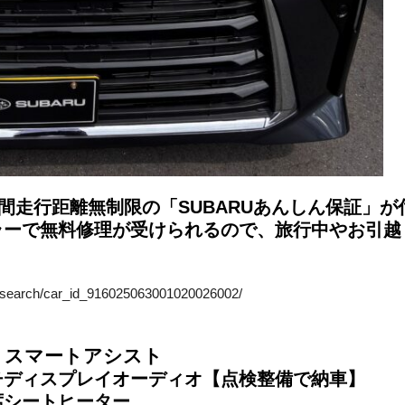
2年間走行距離無制限の「SUBARUあんしん保証」が
ラーで無料修理が受けられるので、旅行中やお引越
jp/search/car_id_916025063001020026002/
R スマートアシスト
チディスプレイオーディオ【点検整備で納車】
席シートヒーター