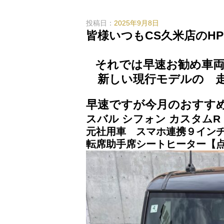
投稿日：
2025年9月8日
皆様いつもCS久米店のH
誠にありが
それでは早速お勧め車両
新しい現行モデルの 走
早速ですが今月のおすす
スバル シフォン カスタムR
元社用車 スマホ連携９イン
転席助手席シートヒーター【