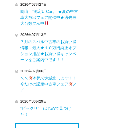
2026年07月27日
岡山 ”認定U-Car„ ★夏の中古
車大放出フェア開催中★過去最
大台数展示中
2026年07月13日
７月のスバル中古車のお買い得
情報～最大★１０万円純正オプ
ション用品★お買い得キャンペ
ーンをご案内中です！！
2026年07月06日
＼＼
本気で大放出します！！
今だけの認定中古車フェア
／
／
2026年06月29日
”ビックリ” はじめて見つけ
た！