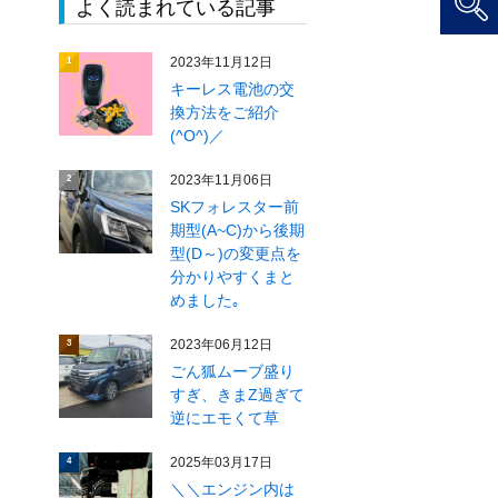
よく読まれている記事
2023年11月12日
1
キーレス電池の交
換方法をご紹介
(^O^)／
2023年11月06日
2
SKフォレスター前
期型(A~C)から後期
型(D～)の変更点を
分かりやすくまと
めました｡
2023年06月12日
3
ごん狐ムーブ盛り
すぎ、きまZ過ぎて
逆にエモくて草
2025年03月17日
4
＼＼エンジン内は