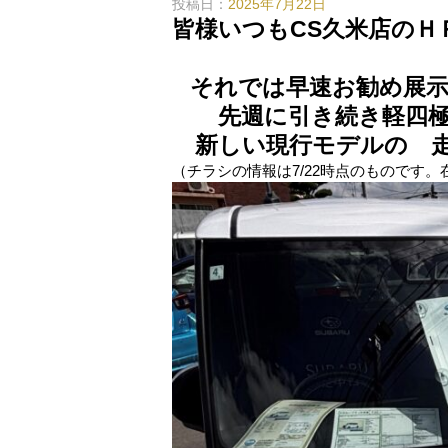
投稿日：
2025年7月22日
皆様いつもCS久米店のＨ
誠にありが
それでは早速お勧め展示
先週に引き続き軽四極
新しい現行モデルの 走
（チラシの情報は7/22時点のものです