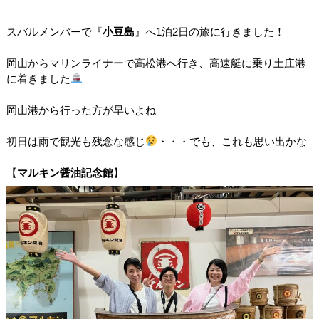
スバルメンバーで『
小豆島
』へ1泊2日の旅に行きました！
岡山からマリンライナーで高松港へ行き、高速艇に乗り土庄港
に着きました
岡山港から行った方が早いよね
初日は雨で観光も残念な感じ
・・・でも、これも思い出かな
【
マルキン醤油記念館
】