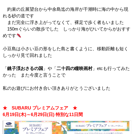
約束の丘展望台から中余島迄の海岸が
干潮時に海の中から現
れる砂の道です
まだ完全に浮き上がってなくて、裸足で歩く者もいました
150mぐらいの散歩でした しっかり海がひいてからがおすす
めです
小豆島は小さい豆の形をした島と書くように、移動距離も短く
しっかり見て回れました
「
銚子渓おさるの国
」や「
二十四の瞳映画村
」etcも行ってみた
かった また今度と言うことで
私のお遊びにお付き合い頂きありがとうございました
★ SUBARU プレミアムフェア ★
6月19日(木)～6月29日(日) 特別な11日間