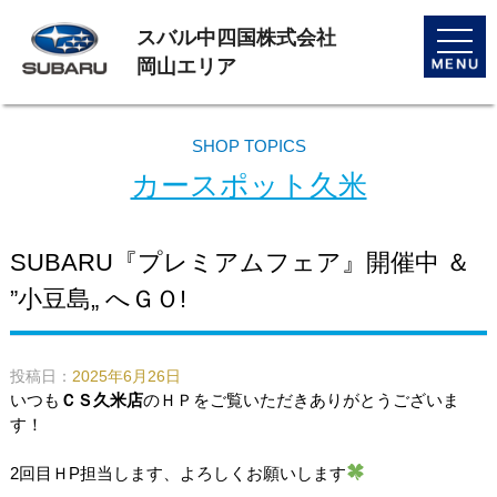
スバル中四国株式会社
toggle
naviga
岡山エリア
SHOP TOPICS
カースポット久米
SUBARU『プレミアムフェア』開催中 ＆
”小豆島„ へＧＯ!
投稿日：
2025年6月26日
いつも
ＣＳ久米店
のＨＰをご覧いただき
ありがとうございま
す！
2回目ＨP担当します、よろしくお願いします