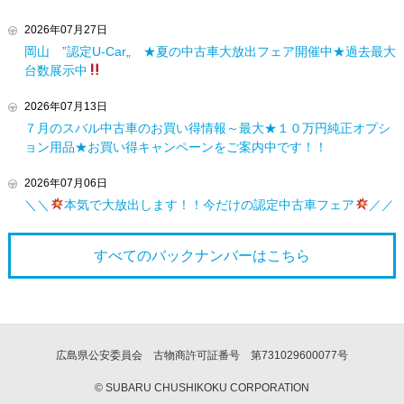
2026年07月27日
岡山 ”認定U-Car„ ★夏の中古車大放出フェア開催中★過去最大
台数展示中
2026年07月13日
７月のスバル中古車のお買い得情報～最大★１０万円純正オプシ
ョン用品★お買い得キャンペーンをご案内中です！！
2026年07月06日
＼＼
本気で大放出します！！今だけの認定中古車フェア
／／
すべてのバックナンバーは
こちら
広島県公安委員会 古物商許可証番号 第731029600077号
© SUBARU CHUSHIKOKU CORPORATION