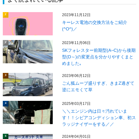
2023年11月12日
1
キーレス電池の交換方法をご紹介
(^O^)／
2023年11月06日
2
SKフォレスター前期型(A~C)から後期
型(D～)の変更点を分かりやすくまと
めました｡
2023年06月12日
3
ごん狐ムーブ盛りすぎ、きまZ過ぎて
逆にエモくて草
2025年03月17日
4
＼＼エンジン内は日々汚れていま
す！！シビアコンディション車、初ス
ラッジナイザーをする／／
2024年04月01日
5