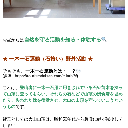
自然を守る活動を知る・体験する
お昼からは
★ 一木一石運動（石拾い）野外活動 ★
そもそも、一木一石運動とは・・？
(参照：
https://tourismdaisen.com/climb/9/
)
これは、
登山者に一木一石用に用意されている石や苗木を持っ
て山頂に登ってもらい、それらの石などで山頂の浸食溝を埋め
たり、失われた緑を復活させ、大山の山頂を守っていこうとい
うもの
です。
背景としては大山山頂は、昭和50年代から急激に緑が減少して
しまい、