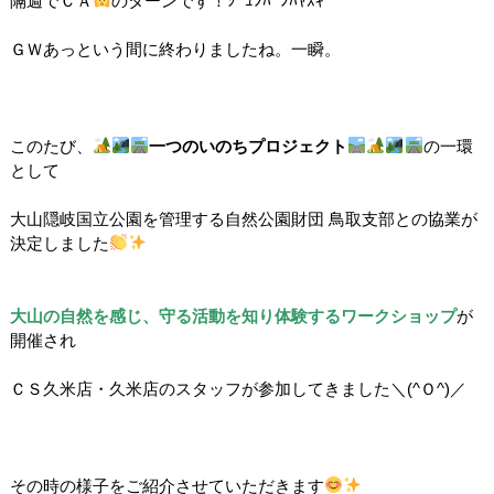
隔週でＣＡ
のターンです！ｼﾞｭﾝﾊﾞﾝﾊﾔｽｷﾞ
ＧＷあっという間に終わりましたね。一瞬。
このたび、
一つのいのちプロジェクト
の一環
として
大山隠岐国立公園を管理する自然公園財団 鳥取支部との協業が
決定しました
大山の自然を感じ、守る活動を知り体験するワークショップ
が
開催され
ＣＳ久米店・久米店のスタッフが参加してきました＼(^Ｏ^)／
その時の様子をご紹介させていただきます