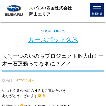
スバル中四国株式会社
toggle
naviga
岡山エリア
SHOP TOPICS
カースポット久米
＼＼一つのいのちプロジェクトIN大山！一
木一石運動ってなあに？／／
投稿日：
2025年5月26日
いつもＣＳ久米店のＨＰをご覧いただき
ありがとうございます