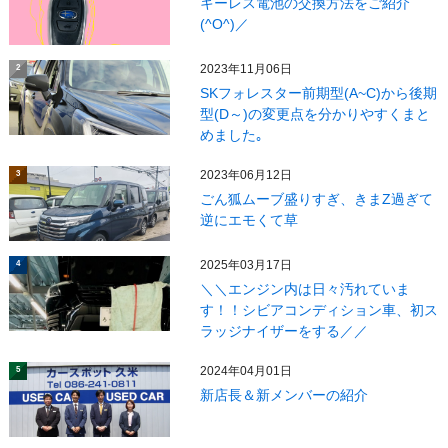
キーレス電池の交換方法をご紹介
(^O^)／
2023年11月06日
2
SKフォレスター前期型(A~C)から後期
型(D～)の変更点を分かりやすくまと
めました｡
2023年06月12日
3
ごん狐ムーブ盛りすぎ、きまZ過ぎて
逆にエモくて草
2025年03月17日
4
＼＼エンジン内は日々汚れていま
す！！シビアコンディション車、初ス
ラッジナイザーをする／／
2024年04月01日
5
新店長＆新メンバーの紹介