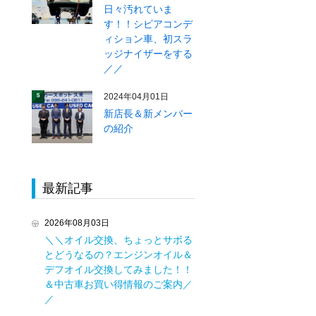
日々汚れていま
す！！シビアコンデ
ィション車、初スラ
ッジナイザーをする
／／
2024年04月01日
5
新店長＆新メンバー
の紹介
最新記事
2026年08月03日
＼＼オイル交換、ちょっとサボる
とどうなるの？エンジンオイル＆
デフオイル交換してみました！！
＆中古車お買い得情報のご案内／
／