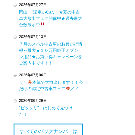
2026年07月27日
岡山 ”認定U-Car„ ★夏の中古
車大放出フェア開催中★過去最大
台数展示中
2026年07月13日
７月のスバル中古車のお買い得情
報～最大★１０万円純正オプショ
ン用品★お買い得キャンペーンを
ご案内中です！！
2026年07月06日
＼＼
本気で大放出します！！今
だけの認定中古車フェア
／／
2026年06月29日
”ビックリ” はじめて見つけ
た！
すべてのバックナンバーは