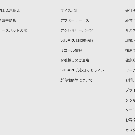
岡山原尾島店
マイスバル
会社
倉敷中島店
アフターサービス
経営
カースポット久米
アクセサリーパーツ
サス
SUBARU自動車保険
環境
リコール情報
採用
お引越しのご連絡
健康
SUBARU安心ほっとライン
ワー
所有権解除について
お問
プラ
クッ
ソー
お客
カス