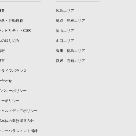
概要
広島エリア
理念・行動規範
鳥取・島根エリア
テナビリティ・CSR
岡山エリア
への取り組み
山口エリア
情報
香川・徳島エリア
経営
愛媛・高知エリア
クライフバランス
い合わせ
イバシーポリシー
キーポリシー
シャルメディアポリシー
様本位の業務運営方針
タマーハラスメント指針