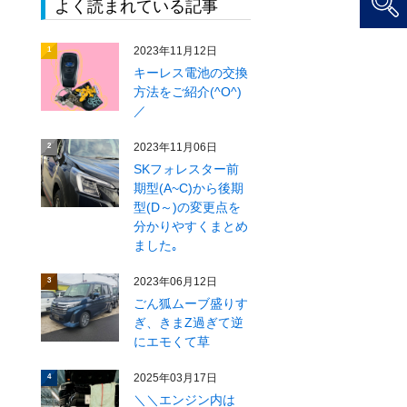
よく読まれている記事
2023年11月12日
1
キーレス電池の交換
方法をご紹介(^O^)
／
2023年11月06日
2
SKフォレスター前
期型(A~C)から後期
型(D～)の変更点を
分かりやすくまとめ
ました｡
2023年06月12日
3
ごん狐ムーブ盛りす
ぎ、きまZ過ぎて逆
にエモくて草
2025年03月17日
4
＼＼エンジン内は