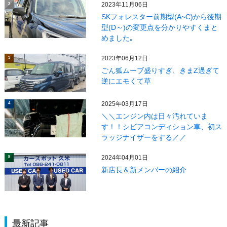
2023年11月06日
2
SKフォレスター前期型(A~C)から後期
型(D～)の変更点を分かりやすくまと
めました｡
2023年06月12日
3
ごん狐ムーブ盛りすぎ、きまZ過ぎて
逆にエモくて草
2025年03月17日
4
＼＼エンジン内は日々汚れていま
す！！シビアコンディション車、初ス
ラッジナイザーをする／／
2024年04月01日
5
新店長＆新メンバーの紹介
最新記事