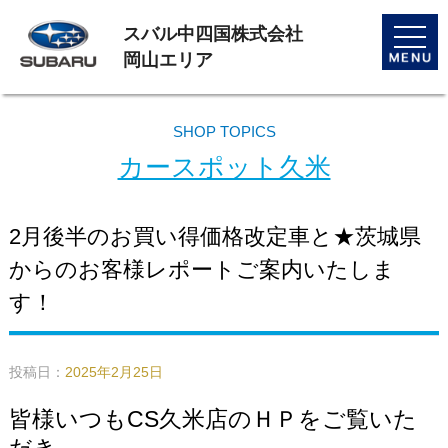
スバル中四国株式会社
toggle
naviga
岡山エリア
SHOP TOPICS
カースポット久米
2月後半のお買い得価格改定車と★茨城県
からのお客様レポートご案内いたしま
す！
投稿日：
2025年2月25日
皆様いつもCS久米店のＨＰをご覧いた