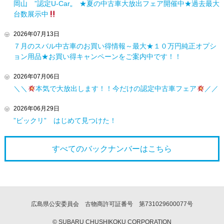
岡山 ”認定U-Car„ ★夏の中古車大放出フェア開催中★過去最大
台数展示中
2026年07月13日
７月のスバル中古車のお買い得情報～最大★１０万円純正オプシ
ョン用品★お買い得キャンペーンをご案内中です！！
2026年07月06日
＼＼
本気で大放出します！！今だけの認定中古車フェア
／／
2026年06月29日
”ビックリ” はじめて見つけた！
すべてのバックナンバーは
こちら
広島県公安委員会 古物商許可証番号 第731029600077号
© SUBARU CHUSHIKOKU CORPORATION