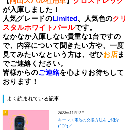
【
岡山スバル社用車
】
クロストレック
が入庫しました！
人気グレードの
Limited
、人気色の
クリ
スタルホワイトパール
です。
なかなか入庫しない貴重な1台ですの
で、内容について聞きたい方や、一度
見てみたいなという方は、ぜひ
お店
ま
でご連絡ください。
皆様からの
ご連絡
を心よりお待ちして
おります！
よく読まれている記事
2023年11月12日
1
キーレス電池の交換方法をご紹介
(^O^)／