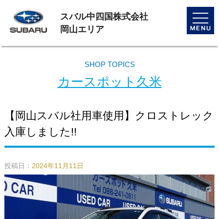
スバル中四国株式会社
toggle
naviga
岡山エリア
SHOP TOPICS
カースポット久米
【岡山スバル社用車使用】クロストレック
入庫しました!!
投稿日：
2024年11月11日