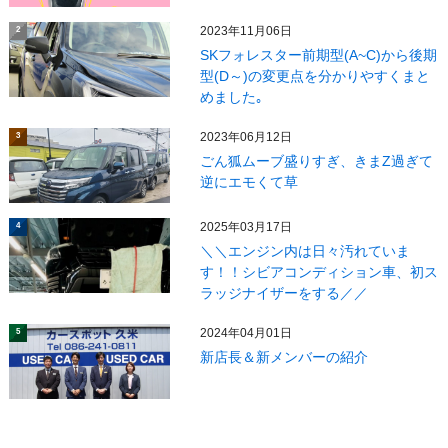
2023年11月06日
2
SKフォレスター前期型(A~C)から後期
型(D～)の変更点を分かりやすくまと
めました｡
2023年06月12日
3
ごん狐ムーブ盛りすぎ、きまZ過ぎて
逆にエモくて草
2025年03月17日
4
＼＼エンジン内は日々汚れていま
す！！シビアコンディション車、初ス
ラッジナイザーをする／／
2024年04月01日
5
新店長＆新メンバーの紹介