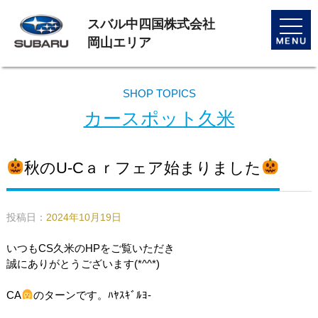
スバル中四国株式会社
toggle
naviga
岡山エリア
SHOP TOPICS
カースポット久米
秋のU-Cａｒフェア始まりました
投稿日：
2024年10月19日
いつもCS久米のHPをご覧いただき
誠にありがとうございます(*^^*)
CA
のターンです。ﾊﾔｽｷﾞﾙﾖ-