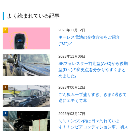
よく読まれている記事
2023年11月12日
1
キーレス電池の交換方法をご紹介
(^O^)／
2023年11月06日
2
SKフォレスター前期型(A~C)から後期
型(D～)の変更点を分かりやすくまと
めました｡
2023年06月12日
3
ごん狐ムーブ盛りすぎ、きまZ過ぎて
逆にエモくて草
2025年03月17日
4
＼＼エンジン内は日々汚れていま
す！！シビアコンディション車、初ス