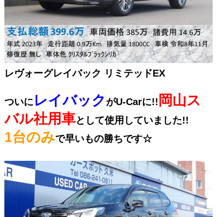
レヴォーグレイバック リミテッドEX
レイバック
岡山ス
ついに
がU-Carに!!
バル社用車
として使用していました!!
1台のみ
で早いもの勝ちです☆