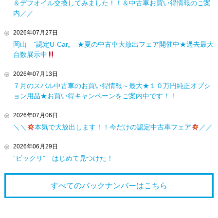
＆デフオイル交換してみました！！＆中古車お買い得情報のご案
内／／
2026年07月27日
岡山 ”認定U-Car„ ★夏の中古車大放出フェア開催中★過去最大
台数展示中
2026年07月13日
７月のスバル中古車のお買い得情報～最大★１０万円純正オプシ
ョン用品★お買い得キャンペーンをご案内中です！！
2026年07月06日
＼＼
本気で大放出します！！今だけの認定中古車フェア
／／
2026年06月29日
”ビックリ” はじめて見つけた！
すべてのバックナンバーは
こちら