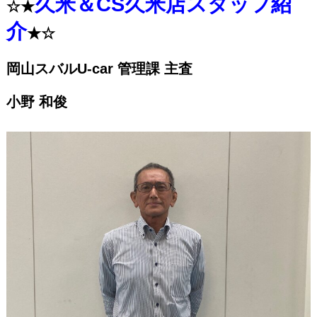
久米＆CS久米店スタッフ紹
☆★
介
★☆
岡山スバルU-car 管理課 主査
小野 和俊