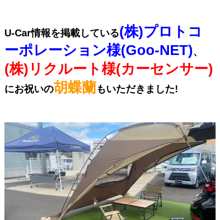
(株)プロトコ
U-Car情報を掲載している
ーポレーション様(Goo-NET)
、
(株)リクルート様(カーセンサー)
胡蝶蘭
にお祝いの
もいただきました!