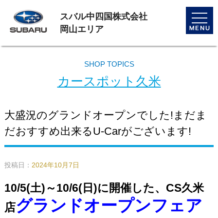
スバル中四国株式会社
toggle
naviga
岡山エリア
SHOP TOPICS
カースポット久米
大盛況のグランドオープンでした!まだま
だおすすめ出来るU-Carがございます!
投稿日：
2024年10月7日
10/5(土)～10/6(日)に開催した、
CS久米
グランドオープンフェア
店