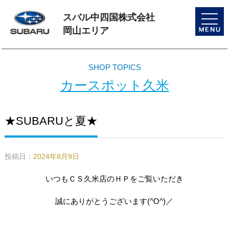
スバル中四国株式会社
toggle
naviga
岡山エリア
SHOP TOPICS
カースポット久米
★SUBARUと夏★
投稿日：
2024年8月9日
いつもＣＳ久米店のＨＰをご覧いただき
誠にありがとうございます(^O^)／