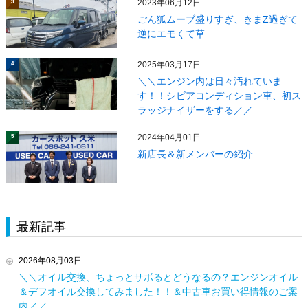
2023年06月12日
3
ごん狐ムーブ盛りすぎ、きまZ過ぎて
逆にエモくて草
2025年03月17日
4
＼＼エンジン内は日々汚れていま
す！！シビアコンディション車、初ス
ラッジナイザーをする／／
2024年04月01日
5
新店長＆新メンバーの紹介
最新記事
2026年08月03日
＼＼オイル交換、ちょっとサボるとどうなるの？エンジンオイル
＆デフオイル交換してみました！！＆中古車お買い得情報のご案
内／／