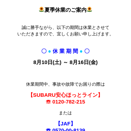
夏季休業のご案内
誠に勝手ながら、以下の期間は休業とさせて
いただきますので、宜しくお願い申し上げます。
〇
●
休 業 期 間
●
〇
8月10
日(土) ～ 8月16日(金
)
休業期間中、事故や故障でお困りの際は
【SUBARU安心ほっとライン】
☏ 0120-782-215
または
【JAF】
☏ 0570-00-8139