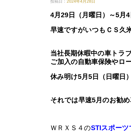
投稿日：
2024年4月28日
4月29日（月曜日）～5
早速ですがいつもＣＳ久
誠にありが
当社長期休暇中の車トラ
ご加入の自動車保険やロ
休み明け5月5日（日曜日
ご来店お待
それでは早速5月のお勧
ＷＲＸＳ４の
STIスポー