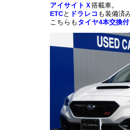
アイサイトＸ
搭載車。
ETC
と
ドラレコ
も装備済
こちらも
タイヤ4本交換付