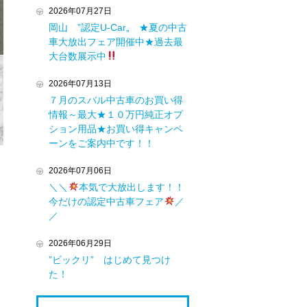
2026年07月27日
岡山 ”認定U-Car„ ★夏の中古
車大放出フェア開催中★過去最
大台数展示中
2026年07月13日
７月のスバル中古車のお買い得
情報～最大★１０万円純正オプ
ション用品★お買い得キャンペ
ーンをご案内中です！！
2026年07月06日
＼＼
本気で大放出します！！
今だけの認定中古車フェア
／
／
2026年06月29日
”ビックリ” はじめて見つけ
た！