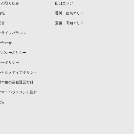
への取り組み
山口エリア
情報
香川・徳島エリア
経営
愛媛・高知エリア
クライフバランス
い合わせ
イバシーポリシー
キーポリシー
シャルメディアポリシー
様本位の業務運営方針
タマーハラスメント指針
公告