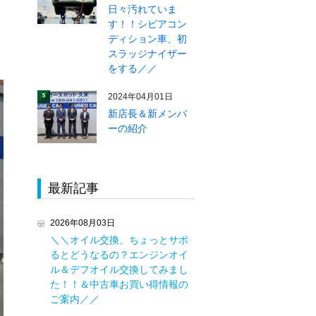
日々汚れていま
す！！シビアコン
ディション車、初
スラッジナイザー
をする／／
2024年04月01日
5
新店長＆新メンバ
ーの紹介
最新記事
2026年08月03日
＼＼オイル交換、ちょっとサボ
るとどうなるの？エンジンオイ
ル＆デフオイル交換してみまし
た！！＆中古車お買い得情報の
ご案内／／