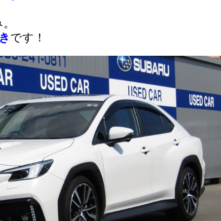
み。
き
です！