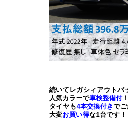
続いてレガシィアウトバ
人気カラーで
車検整備付
タイヤも
4本交換付き
でご
大変
お買い得
な1台です！