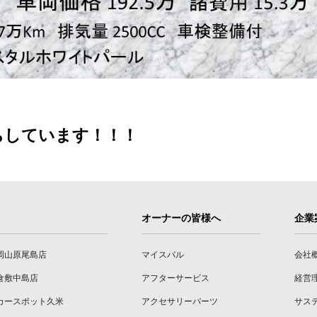
ちしています！！！
オーナーの皆様へ
企業
岡山原尾島店
マイスバル
会社
倉敷中島店
アフターサービス
経営
カースポット久米
アクセサリーパーツ
サス