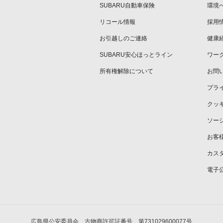
SUBARU自動車保険
環境
リコール情報
採用
お引越しのご連絡
健康
SUBARU安心ほっとライン
ワー
所有権解除について
お問
プラ
クッ
ソー
お客
カス
電子
広島県公安委員会 古物商許可証番号 第731029600077号