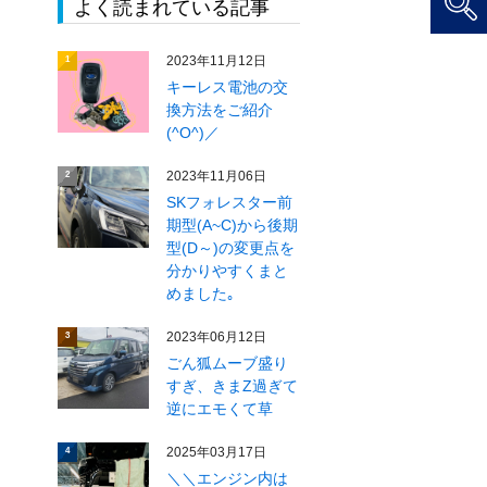
よく読まれている記事
2023年11月12日
1
キーレス電池の交
換方法をご紹介
(^O^)／
2023年11月06日
2
SKフォレスター前
期型(A~C)から後期
型(D～)の変更点を
分かりやすくまと
めました｡
2023年06月12日
3
ごん狐ムーブ盛り
すぎ、きまZ過ぎて
逆にエモくて草
2025年03月17日
4
＼＼エンジン内は