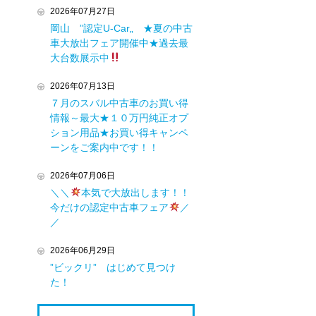
2026年07月27日
岡山 ”認定U-Car„ ★夏の中古
車大放出フェア開催中★過去最
大台数展示中
2026年07月13日
７月のスバル中古車のお買い得
情報～最大★１０万円純正オプ
ション用品★お買い得キャンペ
ーンをご案内中です！！
2026年07月06日
＼＼
本気で大放出します！！
今だけの認定中古車フェア
／
／
2026年06月29日
”ビックリ” はじめて見つけ
た！