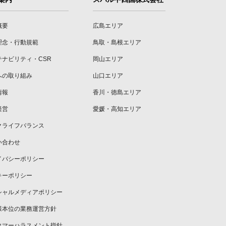
概要
広島エリア
理念・行動規範
鳥取・島根エリア
テナビリティ・CSR
岡山エリア
への取り組み
山口エリア
情報
香川・徳島エリア
経営
愛媛・高知エリア
クライフバランス
い合わせ
イバシーポリシー
キーポリシー
シャルメディアポリシー
様本位の業務運営方針
タマーハラスメント指針