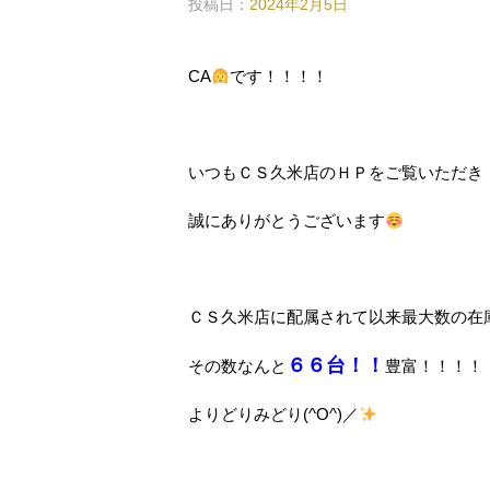
投稿日：
2024年2月5日
CA
です！！！！
いつもＣＳ久米店のＨＰをご覧いただき
誠にありがとうございます
ＣＳ久米店に配属されて以来最大数の在
６６台！！
その数なんと
豊富！！！！
よりどりみどり(^O^)／