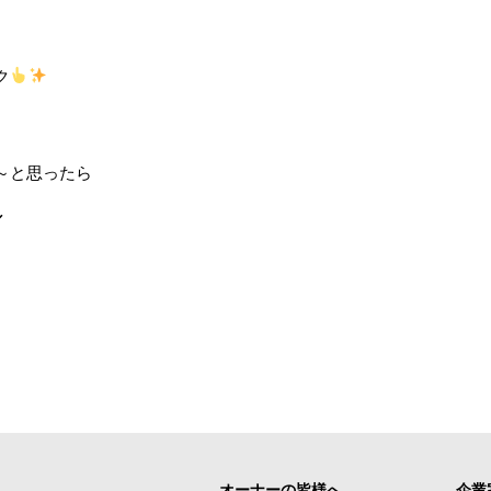
ク
～と思ったら
／
オーナーの皆様へ
企業