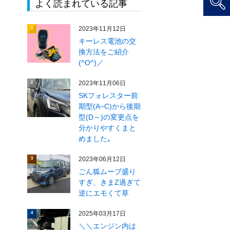
よく読まれている記事
2023年11月12日
1
キーレス電池の交
換方法をご紹介
(^O^)／
2023年11月06日
2
SKフォレスター前
期型(A~C)から後期
型(D～)の変更点を
分かりやすくまと
めました｡
2023年06月12日
3
ごん狐ムーブ盛り
すぎ、きまZ過ぎて
逆にエモくて草
2025年03月17日
4
＼＼エンジン内は