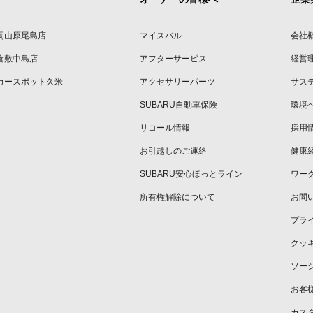
岡山原尾島店
マイスバル
会社
倉敷中島店
アフターサービス
経営
カースポット久米
アクセサリーパーツ
サス
SUBARU自動車保険
環境
リコール情報
採用
お引越しのご連絡
健康
SUBARU安心ほっとライン
ワー
所有権解除について
お問
プラ
クッ
ソー
お客
カス