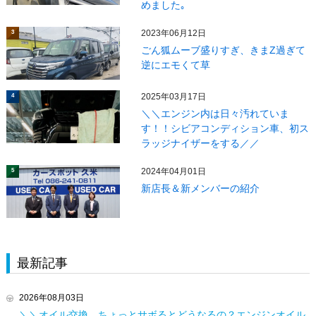
めました｡
2023年06月12日
3
ごん狐ムーブ盛りすぎ、きまZ過ぎて
逆にエモくて草
2025年03月17日
4
＼＼エンジン内は日々汚れていま
す！！シビアコンディション車、初ス
ラッジナイザーをする／／
2024年04月01日
5
新店長＆新メンバーの紹介
最新記事
2026年08月03日
＼＼オイル交換、ちょっとサボるとどうなるの？エンジンオイル