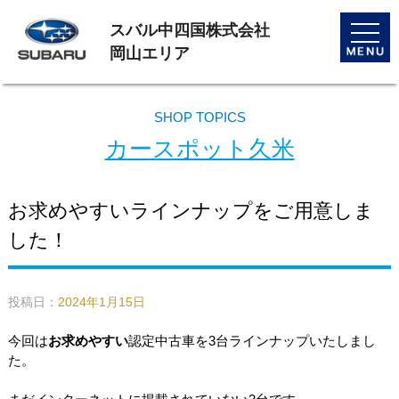
スバル中四国株式会社
toggle
naviga
岡山エリア
SHOP TOPICS
カースポット久米
お求めやすいラインナップをご用意しま
した！
投稿日：
2024年1月15日
今回は
お求めやすい
認定中古車を3台ラインナップいたしまし
た。