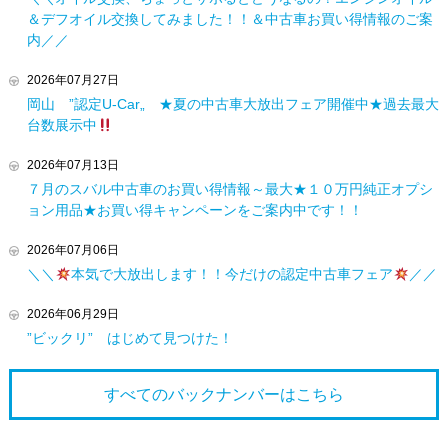
＆デフオイル交換してみました！！＆中古車お買い得情報のご案
内／／
2026年07月27日
岡山 ”認定U-Car„ ★夏の中古車大放出フェア開催中★過去最大
台数展示中
2026年07月13日
７月のスバル中古車のお買い得情報～最大★１０万円純正オプシ
ョン用品★お買い得キャンペーンをご案内中です！！
2026年07月06日
＼＼
本気で大放出します！！今だけの認定中古車フェア
／／
2026年06月29日
”ビックリ” はじめて見つけた！
すべてのバックナンバーは
こちら