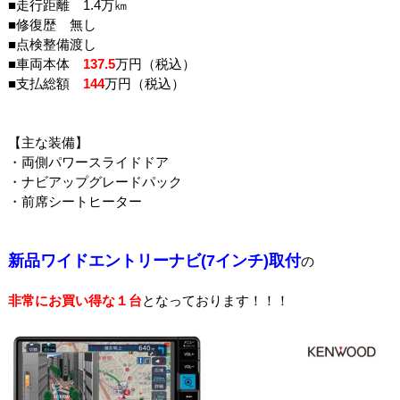
■走行距離 1.4万㎞
■修復歴 無し
■点検整備渡し
■車両本体
137.5
万円（税込）
■支払総額
144
万円（税込）
【主な装備】
・両側パワースライドドア
・ナビアップグレードパック
・前席シートヒーター
新品ワイドエントリーナビ(7インチ)取付
の
非常にお買い得な１台
となっております！！！