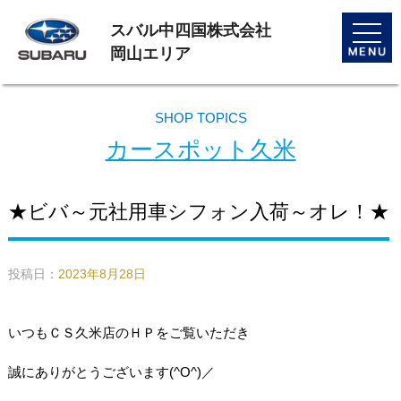
スバル中四国株式会社
toggle
naviga
岡山エリア
SHOP TOPICS
カースポット久米
★ビバ～元社用車シフォン入荷～オレ！★
投稿日：
2023年8月28日
いつもＣＳ久米店のＨＰをご覧いただき
誠にありがとうございます(^O^)／