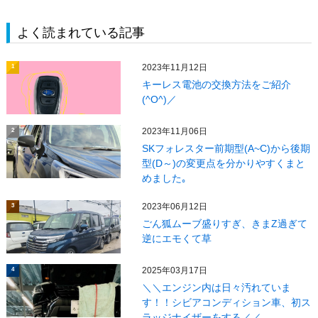
よく読まれている記事
2023年11月12日
1
キーレス電池の交換方法をご紹介
(^O^)／
2023年11月06日
2
SKフォレスター前期型(A~C)から後期
型(D～)の変更点を分かりやすくまと
めました｡
2023年06月12日
3
ごん狐ムーブ盛りすぎ、きまZ過ぎて
逆にエモくて草
2025年03月17日
4
＼＼エンジン内は日々汚れていま
す！！シビアコンディション車、初ス
ラッジナイザーをする／／