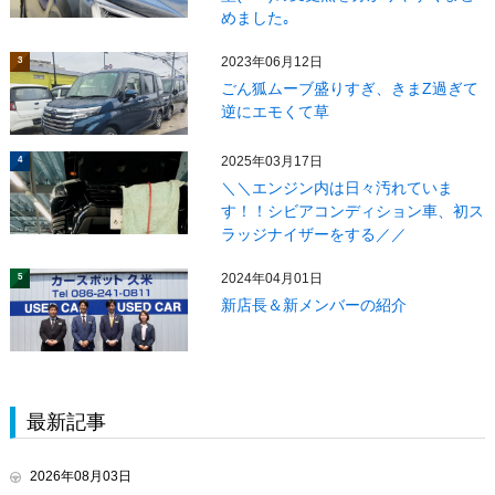
めました｡
2023年06月12日
3
ごん狐ムーブ盛りすぎ、きまZ過ぎて
逆にエモくて草
2025年03月17日
4
＼＼エンジン内は日々汚れていま
す！！シビアコンディション車、初ス
ラッジナイザーをする／／
2024年04月01日
5
新店長＆新メンバーの紹介
最新記事
2026年08月03日