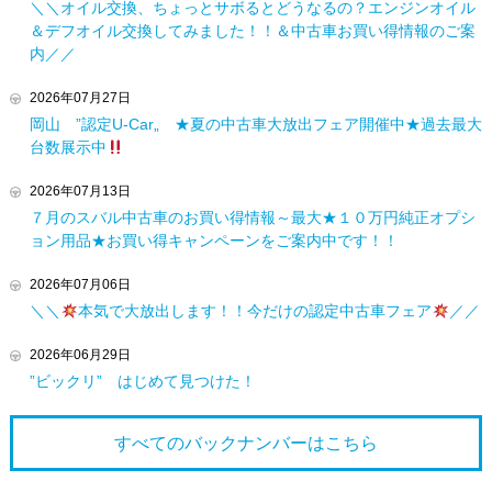
＼＼オイル交換、ちょっとサボるとどうなるの？エンジンオイル
＆デフオイル交換してみました！！＆中古車お買い得情報のご案
内／／
2026年07月27日
岡山 ”認定U-Car„ ★夏の中古車大放出フェア開催中★過去最大
台数展示中
2026年07月13日
７月のスバル中古車のお買い得情報～最大★１０万円純正オプシ
ョン用品★お買い得キャンペーンをご案内中です！！
2026年07月06日
＼＼
本気で大放出します！！今だけの認定中古車フェア
／／
2026年06月29日
”ビックリ” はじめて見つけた！
すべてのバックナンバーは
こちら