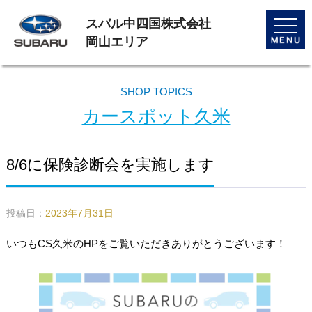
スバル中四国株式会社
toggle
naviga
岡山エリア
SHOP TOPICS
カースポット久米
8/6に保険診断会を実施します
投稿日：
2023年7月31日
いつもCS久米のHPをご覧いただきありがとうございます！