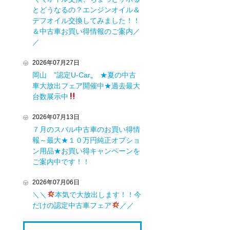
とどうなるの？エンジンオイル＆
デフオイル交換してみました！！
＆中古車お買い得情報のご案内／
／
2026年07月27日
岡山 ”認定U-Car„ ★夏の中古
車大放出フェア開催中★過去最大
台数展示中
2026年07月13日
７月のスバル中古車のお買い得情
報～最大★１０万円純正オプショ
ン用品★お買い得キャンペーンを
ご案内中です！！
2026年07月06日
＼＼
本気で大放出します！！今
だけの認定中古車フェア
／／