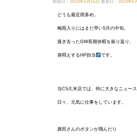
投稿日：
2023年5月15日
更新日：
2023年5
どうも最近雨多め。
梅雨入りにはまだ早い5月の中旬。
過ぎ去ったGW長期休暇を振り返り、
身悶えするHP担当
です。
当CS久米店では、特に大きなニュース
日々、元気に仕事をしています。
廣田さんのボタンが飛んだり