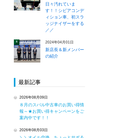
日々汚れていま
す！！シビアコンデ
ィション車、初スラ
ッジナイザーをする
／／
2024年04月01日
5
新店長＆新メンバー
の紹介
最新記事
2026年08月09日
８月のスバル中古車のお買い得情
報～★お買い得キャンペーンをご
案内中です！！
2026年08月03日
＼＼オイル交換、ちょっとサボる