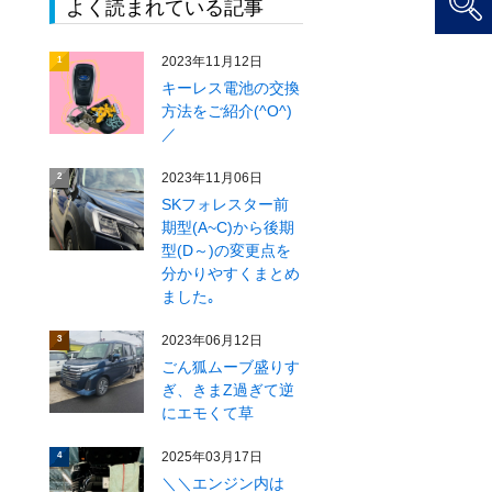
よく読まれている記事
2023年11月12日
1
キーレス電池の交換
方法をご紹介(^O^)
／
2023年11月06日
2
SKフォレスター前
期型(A~C)から後期
型(D～)の変更点を
分かりやすくまとめ
ました｡
2023年06月12日
3
ごん狐ムーブ盛りす
ぎ、きまZ過ぎて逆
にエモくて草
2025年03月17日
4
＼＼エンジン内は