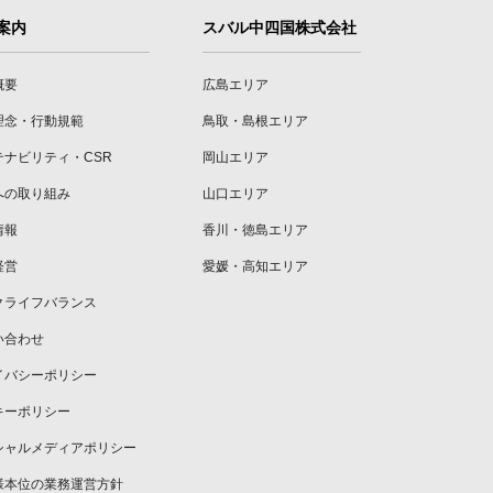
案内
スバル中四国株式会社
概要
広島エリア
理念・行動規範
鳥取・島根エリア
テナビリティ・CSR
岡山エリア
への取り組み
山口エリア
情報
香川・徳島エリア
経営
愛媛・高知エリア
クライフバランス
い合わせ
イバシーポリシー
キーポリシー
シャルメディアポリシー
様本位の業務運営方針