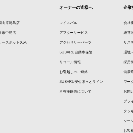
オーナーの皆様へ
企業
岡山原尾島店
マイスバル
会社
倉敷中島店
アフターサービス
経営
カースポット久米
アクセサリーパーツ
サス
SUBARU自動車保険
環境
リコール情報
採用
お引越しのご連絡
健康
SUBARU安心ほっとライン
ワー
所有権解除について
お問
プラ
クッ
ソー
お客