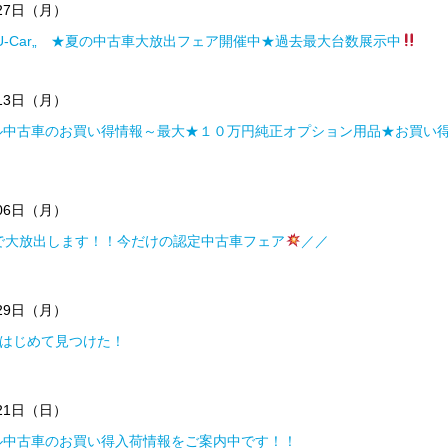
月27日（月）
U-Car„ ★夏の中古車大放出フェア開催中★過去最大台数展示中
月13日（月）
ル中古車のお買い得情報～最大★１０万円純正オプション用品★お買い
月06日（月）
で大放出します！！今だけの認定中古車フェア
／／
月29日（月）
” はじめて見つけた！
月21日（日）
ル中古車のお買い得入荷情報をご案内中です！！