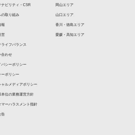
テナビリティ・CSR
岡山エリア
への取り組み
山口エリア
情報
香川・徳島エリア
経営
愛媛・高知エリア
クライフバランス
い合わせ
イバシーポリシー
キーポリシー
シャルメディアポリシー
様本位の業務運営方針
タマーハラスメント指針
公告