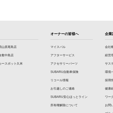
オーナーの皆様へ
企業
岡山原尾島店
マイスバル
会社
倉敷中島店
アフターサービス
経営
カースポット久米
アクセサリーパーツ
サス
SUBARU自動車保険
環境
リコール情報
採用
お引越しのご連絡
健康
SUBARU安心ほっとライン
ワー
所有権解除について
お問