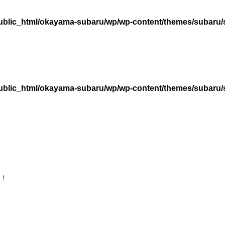
ublic_html/okayama-subaru/wp/wp-content/themes/subaru/
ublic_html/okayama-subaru/wp/wp-content/themes/subaru/
！