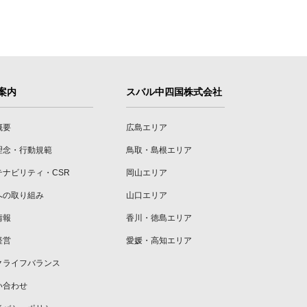
案内
スバル中四国株式会社
概要
広島エリア
理念・行動規範
鳥取・島根エリア
テナビリティ・CSR
岡山エリア
への取り組み
山口エリア
情報
香川・徳島エリア
経営
愛媛・高知エリア
クライフバランス
い合わせ