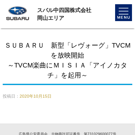
スバル中四国株式会社
toggle
naviga
岡山エリア
ＳＵＢＡＲＵ 新型「レヴォーグ」TVCM
を放映開始
～TVCM楽曲にＭＩＳＩＡ「アイノカタ
チ」を起用～
投稿日：
2020年10月15日
広島県公安委員会 古物商許可証番号 第731029600077号