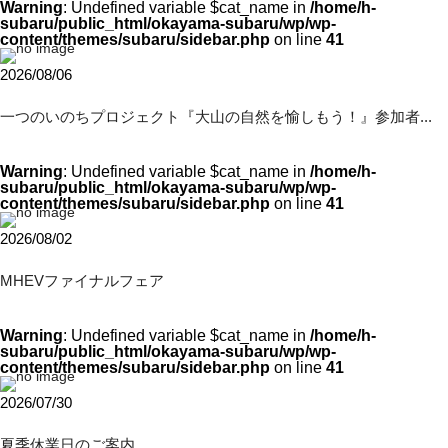
Warning
: Undefined variable $cat_name in
/home/h-
subaru/public_html/okayama-subaru/wp/wp-
content/themes/subaru/sidebar.php
on line
41
2026/08/06
一つのいのちプロジェクト『大山の自然を愉しもう！』参加者...
Warning
: Undefined variable $cat_name in
/home/h-
subaru/public_html/okayama-subaru/wp/wp-
content/themes/subaru/sidebar.php
on line
41
2026/08/02
MHEVファイナルフェア
Warning
: Undefined variable $cat_name in
/home/h-
subaru/public_html/okayama-subaru/wp/wp-
content/themes/subaru/sidebar.php
on line
41
2026/07/30
夏季休業日のご案内