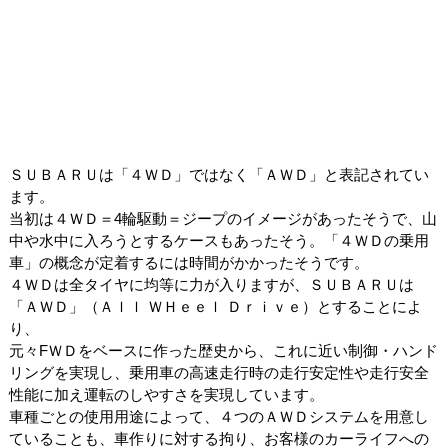
ＳＵＢＡＲＵは「４ＷＤ」ではなく「ＡＷＤ」と表記されてい
ます。
当初は４ＷＤ＝4輪駆動＝ジープのイメージがあったそうで、山
中や
水中に入ろうとするケースもあったそう。「４ＷＤの乗用
車」の概念が定着するには時間がかかったそうです。
４ＷＤは全タイヤに均等に力が入りますが、ＳＵＢＡＲＵは
「ＡＷＤ」（Ａｌｌ ＷＨｅｅｌ Ｄｒｉｖｅ）とすることによ
り、
元々F
ＷＤをベースに作った歴史から、これに近い制御・ハンド
リングを実現し、乗用車の高速走行時の走行安定性や走行安全
性能に加え運転のしやすさを実現しています。
車種ごとの使用用途によって、４つのＡＷＤシステムを用意し
ていることも、車作りに対する拘り、お客様のカーライフへの