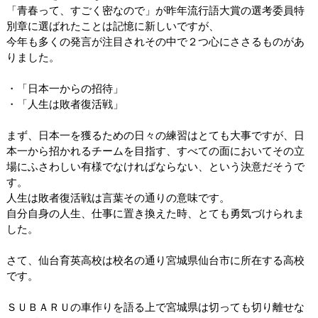
「青春って、すごく密なので」が昨年流行語大賞の選考委員特
別章に選ばれたことは記憶に新しいですが、
今年も多くの発言が注目されその中で２つ心にささるものがあ
りました。
・「日本一からの招待」
・「人生は敗者復活戦」
まず、日本一を獲るための日々の練習はとても大事ですが、日
本一から招かれるチームを目指す、すべての面において
その立
場にふさわしい有様でなければならない、という決意だそうで
す。
人生は敗者復活戦は言葉その通りの意味です。
自分自身の人生、仕事に置き換えた時、とても勇気づけられま
した。
さて、仙台育英高校は校名の通り宮城県仙台市に所在する高校
です。
ＳＵＢＡＲＵの車作りを語る上で宮城県は切っても切り離せな