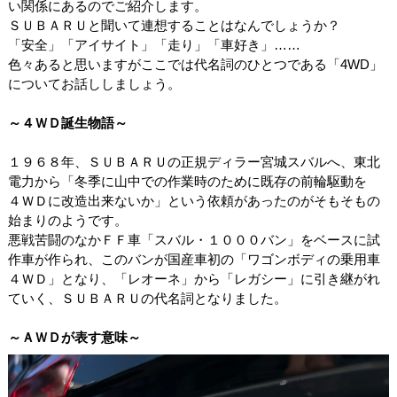
い関係にあるのでご紹介します。
ＳＵＢＡＲＵと聞いて連想することはなんでしょうか？
「安全」「アイサイト」「走り」「車好き」……
色々あると思いますがここでは代名詞のひとつである「4WD」
についてお話ししましょう。
～４ＷＤ誕生物語～
１９６８年、ＳＵＢＡＲＵの正規ディラー宮城スバルへ、東北
電力から「冬季に山中での作業時のために既存の前輪駆動を
４ＷＤに改造出来ないか」という依頼があったのがそもそもの
始まりのようです。
悪戦苦闘のなかＦＦ車「スバル・１０００バン」をベースに試
作車が作られ、このバンが国産車初の「ワゴンボディの乗用車
４ＷＤ」となり、「レオーネ」から「レガシー」に引き継がれ
ていく、ＳＵＢＡＲＵの代名詞となりました。
～ＡＷＤが表す意味～