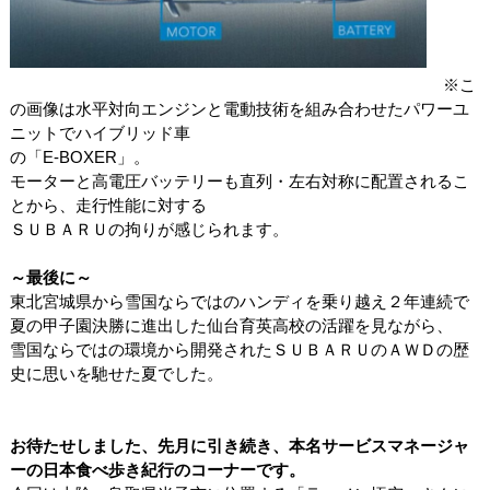
※こ
の画像は水平対向エンジンと電動技術を組み合わせたパワーユ
ニットでハイブリッド車
の「E-BOXER」。
モーターと高電圧バッテリーも直列・左右対称に配置されるこ
とから、走行性能に対する
ＳＵＢＡＲＵの拘りが感じられます。
～最後に～
東北宮城県から雪国ならではのハンディを乗り越え２年連続で
夏の甲子園決勝に進出した仙台育英高校の活躍を見ながら、
雪国ならではの環境から開発されたＳＵＢＡＲＵのＡＷＤの歴
史に思いを馳せた夏でした。
お待たせしました、先月に引き続き、本名サービスマネージャ
ーの日本食べ歩き紀行のコーナーです。