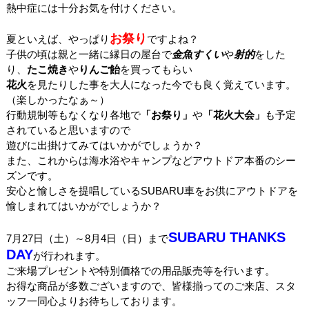
熱中症には十分お気を付けください。
お祭り
夏といえば、やっぱり
ですよね？
子供の頃は親と一緒に縁日の屋台で
金魚すくい
や
射的
をした
り、
たこ焼き
や
りんご飴
を買ってもらい
花火
を見たりした事を大人になった今でも良く覚えています。
（楽しかったなぁ～）
行動規制等もなくなり各地で
「お祭り」
や
「花火大会」
も予定
されていると思いますので
遊びに出掛けてみてはいかがでしょうか？
また、これからは海水浴やキャンプなどアウトドア本番のシー
ズンです。
安心と愉しさを提唱しているSUBARU車をお供にアウトドアを
愉しまれてはいかがでしょうか？
SUBARU THANKS
7月27日（土）～8月4日（日）まで
DAY
が行われます。
ご来場プレゼントや特別価格での用品販売等を行います。
お得な商品が多数ございますので、皆様揃ってのご来店、スタ
ッフ一同心よりお待ちしております。