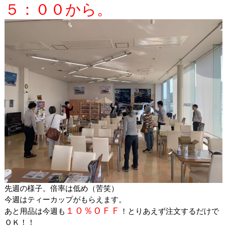
５：００から。
先週の様子。倍率は低め（苦笑）
今週はティーカップがもらえます。
１０％ＯＦＦ
あと用品は今週も
！とりあえず注文するだけで
ＯＫ！！