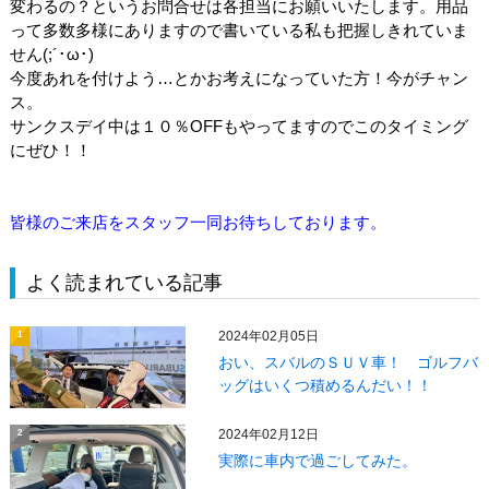
変わるの？というお問合せは各担当にお願いいたします。用品
って多数多様にありますので書いている私も把握しきれていま
せん(;´･ω･)
今度あれを付けよう…とかお考えになっていた方！今がチャン
ス。
サンクスデイ中は１０％OFFもやってますのでこのタイミング
にぜひ！！
皆様のご来店をスタッフ一同お待ちしております。
よく読まれている記事
2024年02月05日
1
おい、スバルのＳＵＶ車！ ゴルフバ
ッグはいくつ積めるんだい！！
2024年02月12日
2
実際に車内で過ごしてみた。