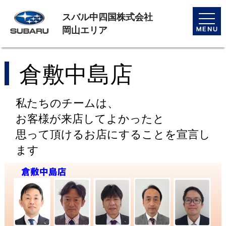
スバル中四国株式会社
toggle
naviga
岡山エリア
倉敷中島店
私たちのチームは、
お客様が来店してよかったと
思って頂けるお店にすることを宣言し
ます