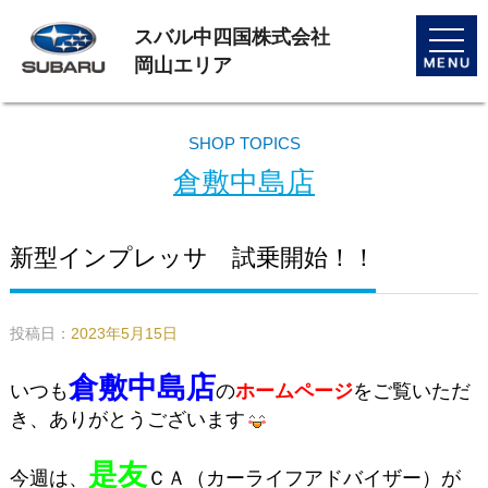
スバル中四国株式会社
toggle
naviga
岡山エリア
SHOP TOPICS
倉敷中島店
新型インプレッサ 試乗開始！！
投稿日：
2023年5月15日
倉敷中島店
いつも
の
ホームページ
をご覧いただ
き、ありがとうございます
是友
今週は、
ＣＡ（カーライフアドバイザー）が