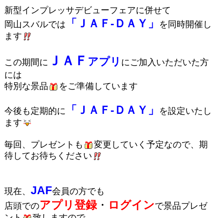
新型インプレッサデビューフェアに併せて
「ＪＡＦ-ＤＡＹ」
岡山スバルでは
を同時開催し
ます
ＪＡＦ
アプリ
この期間に
にご加入いただいた方
には
特別な景品
をご準備しています
「ＪＡＦ-ＤＡＹ」
今後も定期的に
を設定いたし
ます
毎回、プレゼントも
変更していく予定なので、期
待してお待ちください
JAF
現在、
会員の方でも
アプリ登録
・
ログイン
店頭での
で景品プレゼ
ント
致しますので