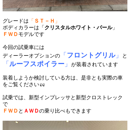
グレードは
「
ＳＴ－Ｈ
」
ボディカラーは「
クリスタルホワイト・パール
」
ＦＷＤ
モデルです
今回の試乗車には
「
フロントグリル
」
ディーラーオプションの
と
「
ルーフスポイラー
」
が装着されています
装着しようか検討している方は、是非とも実際の車
をご覧ください
試乗では、新型インプレッサと新型クロストレック
で
ＦＷＤ
と
ＡＷＤ
の乗り比べもできます