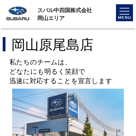
スバル中四国株式会社
toggle
naviga
岡山エリア
岡山原尾島店
私たちのチームは、
どなたにも明るく笑顔で
迅速に対応することを宣言します