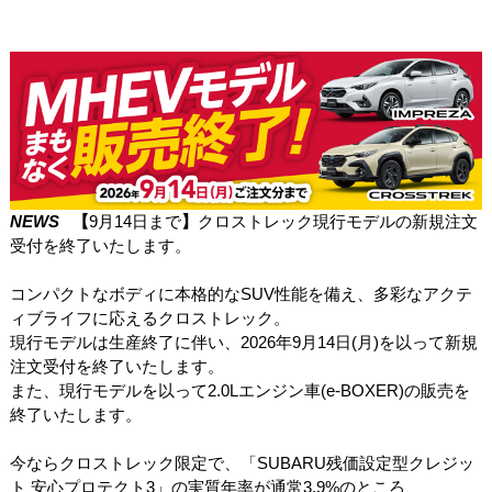
NEWS
【
9月14日まで
】
クロストレック現行モデルの新規注文
受付を終了いたします。
コンパクトなボディに本格的な
SUV
性能を備え、多彩なアクテ
ィブライフに応えるクロストレック。
現行モデルは生産終了に伴い、
2026
年
9
月
14
日
(
月
)
を以って新規
注文受付を終了いたします。
また、現行モデルを以って
2.0L
エンジン車
(e-BOXER)
の販売を
終了いたします。
今ならクロストレック限定で、「
SUBARU
残価設定型クレジッ
ト 安心プロテクト
3
」の実質年率が通常
3.9%
のところ、