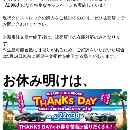
【2.9%】
になる特別なキャンペーンも実施しています！
現行クロストレックの購入をご検討中の方は、ぜひ販売店まで
お問い合わせください。
※新規注文受付終了後は、販売店での在庫対応のみとなりま
す。
※生産可能台数には限りがあるため、ご好評をいただいた場合
は
9
月
14
日以前に新規注文受付を終了する場合があります。
お休み明けは、