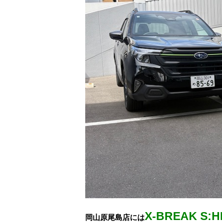
X-BREAK S:H
岡山原尾島店には