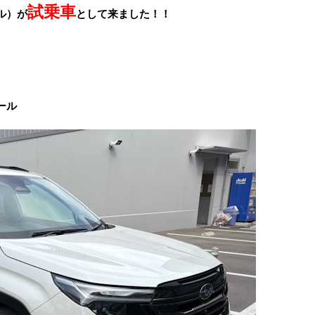
試乗車
ル）が
として
来ました！！
ール