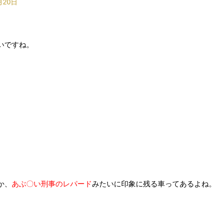
月20日
いですね。
。
か、
あぶ〇い刑事のレパード
みたいに印象に残る車ってあるよね。