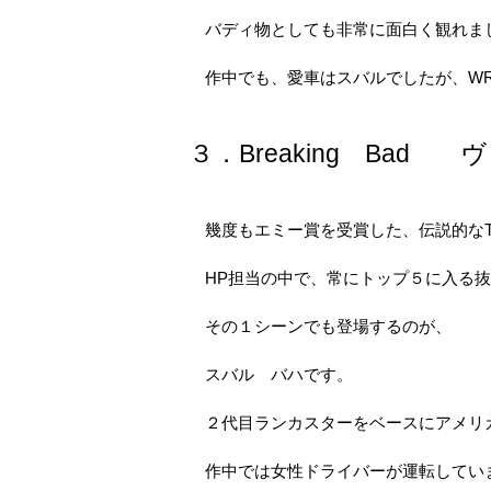
バディ物としても非常に面白く観れま
作中でも、愛車はスバルでしたが、WR
３．Breaking Bad
幾度もエミー賞を受賞した、伝説的なT
HP担当の中で、常にトップ５に入る抜
その１シーンでも登場するのが、
スバル バハです。
２代目ランカスターをベースにアメリ
作中では女性ドライバーが運転してい