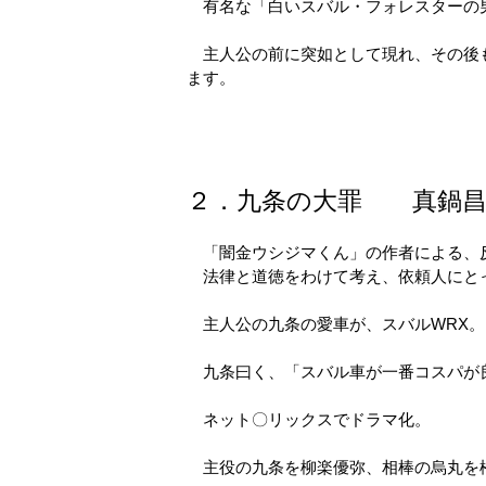
有名な「白いスバル・フォレスターの
主人公の前に突如として現れ、その後も
ます。
２．九条の大罪 真鍋昌
「闇金ウシジマくん」の作者による、
法律と道徳をわけて考え、依頼人にと
主人公の九条の愛車が、スバルWRX。
九条曰く、「スバル車が一番コスパが
ネット〇リックスでドラマ化。
主役の九条を柳楽優弥、相棒の烏丸を