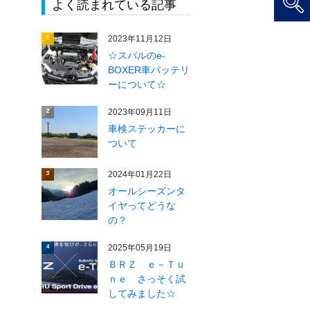
よく読まれている記事
2023年11月12日
1
☆スバルのe-
BOXER車バッテリ
ーについて☆
2023年09月11日
2
車検ステッカーに
ついて
2024年01月22日
3
オールシーズンタ
イヤってどうな
の？
2025年05月19日
4
ＢＲＺ ｅ－Ｔｕ
ｎｅ さっそく試
してみました☆