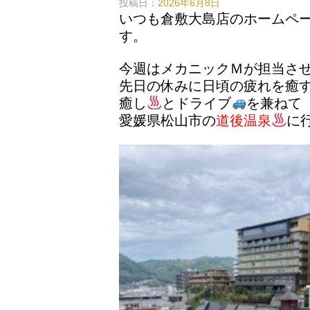
投稿日：
2026年6月8日
いつも倉敷大島店のホームペ
す。
今週はメカニックＭが担当さ
先日の休みに日頃の疲れを癒
癒し
とドライブ
を兼ねて
愛媛県松山市の
道後温泉
に