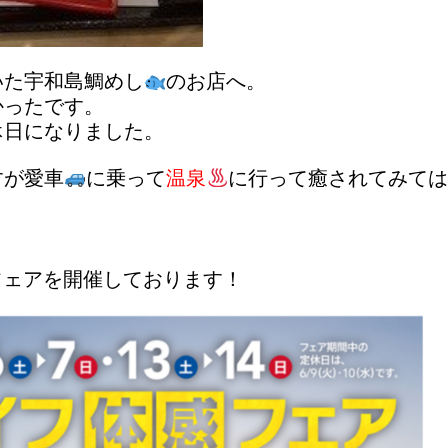
いた
宇和島鯛めし
のお店へ。
かったです。
休日になりました。
すが愛車
に乗って
温泉
に行って癒されてみて
フェアを開催しております！