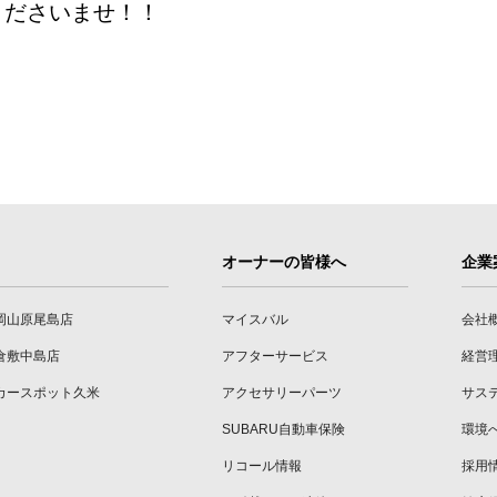
くださいませ！！
オーナーの皆様へ
企業
岡山原尾島店
マイスバル
会社
倉敷中島店
アフターサービス
経営
カースポット久米
アクセサリーパーツ
サス
SUBARU自動車保険
環境
リコール情報
採用