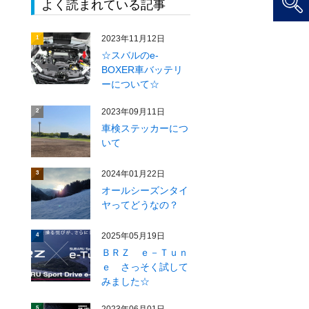
よく読まれている記事
2023年11月12日
1
☆スバルのe-
BOXER車バッテリ
ーについて☆
2023年09月11日
2
車検ステッカーにつ
いて
2024年01月22日
3
オールシーズンタイ
ヤってどうなの？
2025年05月19日
4
ＢＲＺ ｅ－Ｔｕｎ
ｅ さっそく試して
みました☆
5