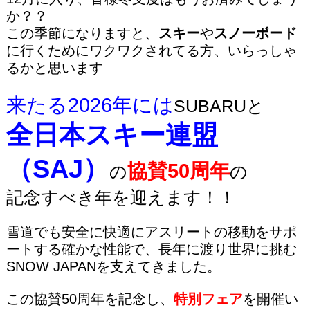
か？？
この季節になりますと、
スキー
や
スノーボード
に行くためにワクワクされてる方、いらっしゃ
るかと思います
来たる2026年には
SUBARU
と
全日本スキー連盟
（SAJ）
協賛50周年
の
の
記念すべき年を迎えます！！
雪道でも安全に快適にアスリートの移動をサポ
ートする確かな性能で、長年に渡り世界に挑む
SNOW JAPANを支えてきました。
この協賛50周年を記念し、
特別フェア
を開催い