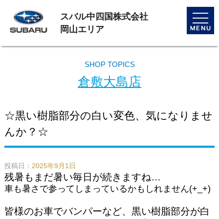
スバル中四国株式会社
toggle
naviga
岡山エリア
SHOP TOPICS
倉敷大島店
☆黒い樹脂部分の白い変色、気になりませ
んか？☆
投稿日：
2025年9月1日
残暑もまだ暑い毎日が続きますね…
車も暑さで参ってしまっているかもしれません(+_+)
皆様のお車でバンパーなど、黒い樹脂部分が白