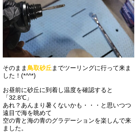
そのまま
鳥取砂丘
までツーリングに行って来ま
した！(*^^*)
お昼前に砂丘に到着し温度を確認すると
「32.8℃」
あれ？あんまり暑くないかも・・・と思いつつ
遠目で海を眺めて
空の青と海の青のグラデーションを楽しんで来
ました。