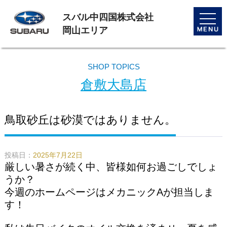
スバル中四国株式会社
toggle
naviga
岡山エリア
SHOP TOPICS
倉敷大島店
鳥取砂丘は砂漠ではありません。
投稿日：
2025年7月22日
厳しい暑さが続く中、皆様如何お過ごしでしょ
うか？
今週のホームページはメカニックAが担当しま
す！