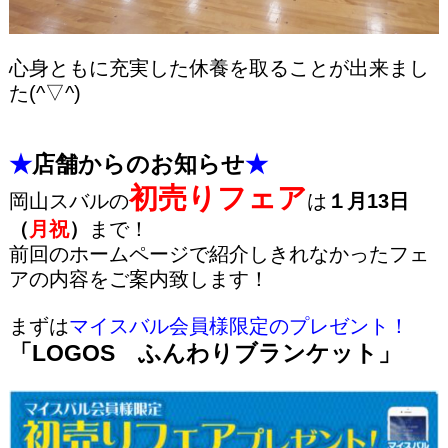
心身ともに充実した休養を取ることが出来まし
た(^▽^)
★
店舗からのお知らせ
★
初売りフェア
岡山スバルの
は
１月13日
（
月祝
）
まで！
前回のホームページで紹介しきれなかったフェ
アの内容をご案内致します！
まずは
マイスバル会員様限定のプレゼント！
「LOGOS ふんわりブランケット」