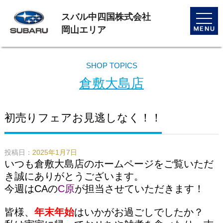
スバル中四国株式会社
toggle
naviga
岡山エリア
SHOP TOPICS
倉敷大島店
初売りフェアお見逃しなく！！
投稿日：
2025年1月7日
いつも倉敷大島店のホームページをご覧いただ
き誠にありがとうございます。
今週はCAの
C原
が担当させていただきます！
皆様、
年末年始
はいかがお過ごしでしたか？