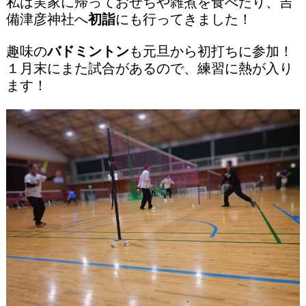
私は実家に帰っておせちや雑煮を食べたり、吉
備津彦神社へ
初詣
にも行ってきました！
趣味の
バドミントン
も元旦から初打ちに参加！
１月末にまた試合があるので、練習に熱が入り
ます！