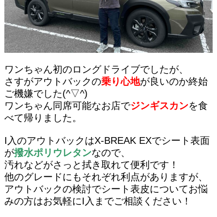
ワンちゃん初のロングドライブでしたが、
さすがアウトバックの
乗り心地
が良いのか終始
ご機嫌でした(^▽^)
ワンちゃん同席可能なお店で
ジンギスカン
を食
べて帰りました。
I入のアウトバックはX-BREAK EX
でシート表面
が
撥水ポリウレタン
なので、
汚れなどがさっと拭き取れて便利です！
他のグレードにもそれぞれ利点がありますが、
アウトバックの検討でシート表皮についてお悩
みの方はお気軽にI入までご相談ください！