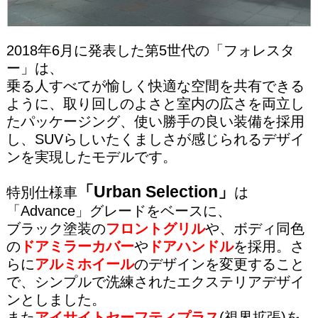
2018年6月に発表した第5世代の「フォレスタ
ー」は、
乗る人すべてが
愉しく快適な空間を
共有できる
ように、
取り回しのよさと室内の広さを両立し
た
パッケージング、
使い勝手の良い装備を採用
し、
SUVらしいたくましさが感じられるデザイ
ンを実現したモデルです。
「Urban Selection」
特別仕様車
は
「Advance」グレードをベースに、
ブラック塗装の
フロントグリル
や、ボディ同色
の
ドアミラーカバー
や
ドアハンドル
を採用。さ
らに
アルミホイール
のデザインを変更すること
で、シンプルで洗練されたエクステリアデザイ
ンとしました。
また
アイサイトセーフティプラス
(
視界拡張)を