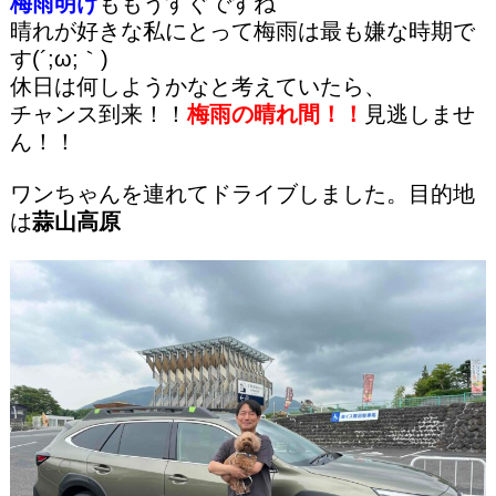
梅雨明け
ももうすぐ
ですね
晴れが好きな私にとって梅雨は最も嫌な時期で
す(´;ω;｀)
休日は何しようかなと考えていたら、
チャンス到来！！
梅雨の晴れ間！！
見逃しませ
ん！！
ワンちゃんを連れてドライブしました。目的地
は
蒜山高原