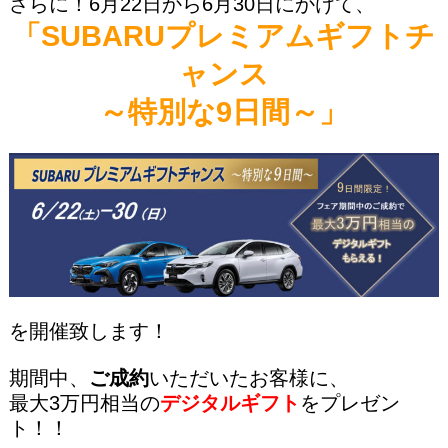
さらに！6月22日から6月30日にかけて、
「SUBARUプレミアムギフトチ
ャンス
～特別な9日間～」
を開催致します！
期間中、
ご成約
いただいたお客様に、
最大3万円相当の
デジタルギフト
をプレゼン
ト！！