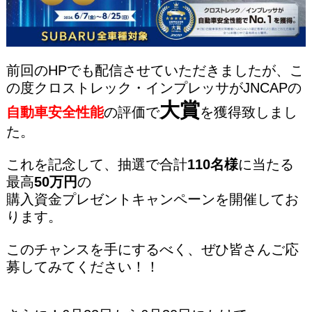
前回のHPでも配信させていただきましたが、こ
の度クロストレック・インプレッサがJNCAPの
大賞
自動車安全性能
の評価で
を獲得致しまし
た。
これを記念して、抽選で合計
110名様
に当たる
最高
50万円
の
購入資金プレゼントキャンペーンを開催してお
ります。
このチャンスを手にするべく、ぜひ皆さんご応
募してみてください！！