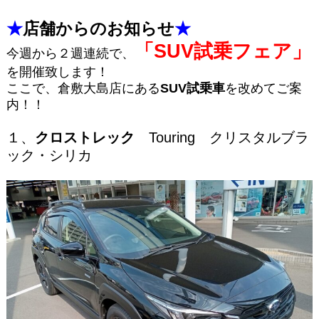
★
店舗からのお知らせ
★
「
SUV試乗フェア」
今週から２週連続で、
を開催致します！
ここで、倉敷大島店にある
SUV試乗車
を改めてご案
内！！
１、
クロストレック
Touring クリスタルブラ
ック・シリカ